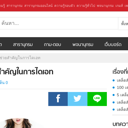
มรู้
สารานุกรม
สารานุกรมออนไลน์
ความรู้รอบตัว
ความรู้ทั่วไป
พจนานุกรม
เกมส์
เพ
ทั้
ีต
สารานุกรม
ถาม-ตอบ
พจนานุกรม
เว็บบอร์ด
ัวช่วยสำคัญในการไดเอท
ยสำคัญในการไดเอท
เรื่องที
เคล็ดล
ห็น 0
100 เ
5 เคล็
เคล็ดล
เคล็ดล
บทควา