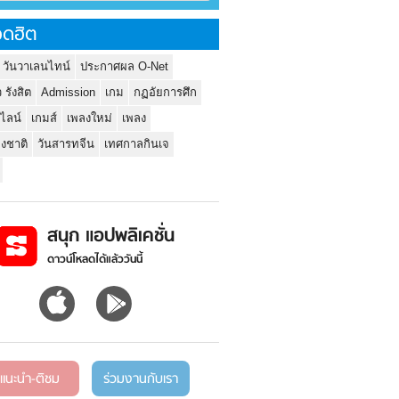
ดฮิต
 วันวาเลนไทน์
ประกาศผล O-Net
ว รังสิต
Admission
เกม
กฏอัยการศึก
นไลน์
เกมส์
เพลงใหม่
เพลง
่งชาติ
วันสารทจีน
เทศกาลกินเจ
สนุก แอปพลิเคชั่น
ดาวน์โหลดได้แล้ววันนี้
แนะนำ-ติชม
ร่วมงานกับเรา