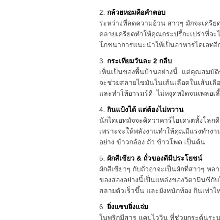
2.
กล้วยหอมคือคำตอบ
ระหว่างที่ลดความอ้วน สาวๆ มักจะเครี
คลายเครียดทำให้คุณกระปรี้กะเปร่าที่จะ
โภชนาการแนะนำให้เป็นอาหารไดเอทอีกอย
3.
กระเทียมวันละ 2 กลีบ
เห็นเป็นของพื้นบ้านอย่างนี้ แต่คุณสมบัติ
จะช่วยสลายไขมันในเส้นเลือดในเส้นเลือ
และทำให้อารมร์ดี ไม่หงุดหงิดจนเพลอเลี
4.
กินแป้งได้ แต่ต้องไม่หวาน
นักไดเอทมัจจะคิดว่าคาร์ไฮเดรตทั้งโลกคื
เพราะจะให้พลังงานทำให้คุณมีแรงทำงานได
อย่าง ข้าวกล้อง ถั่ว ข้าวโพด เป็นต้น
5.
ผักสีเขียว & ถั่วของดีมีประโยชน์
ผักสีเขียวๆ กับถั่วอาจะเป็นผักที่สาวๆ 
ของสองอย่างนี้เป็นแหล่งของวิตามินซีก
สลายตัวเร็วขึ้น และยังหนักท้อง กินเท่าไหร
6.
ยิ่งแซบยิ่งแจ่ม
ในพริกมีสาร แคปไววิน ที่ช่วยกระตุ้น