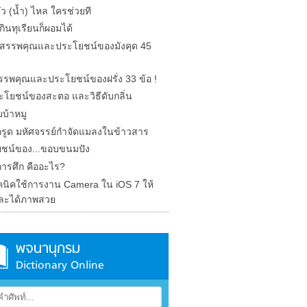
รั่ว (น้ำ) ไหล ใครช่วยที
ินทุเรียนก็ผอมได้
ด สรรพคุณและประโยชน์ของมังคุด 45
 สรรพคุณและประโยชน์ของฝรั่ง 33 ข้อ !
ะโยชน์ของสะตอ และวิธีดับกลิ่น
บ้าหมู
รูด มหัศจรรย์กำจัดแมลงในข้าวสาร
ชน์ของ...ขอบขนมปัง
การศึก คืออะไร?
คนิคใช้การงาน Camera ใน iOS 7 ให้
ละได้ภาพสวย
พจนานุกรม
Dictionary Online