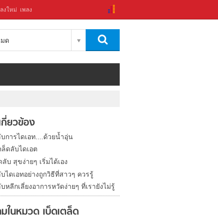
ลงใหม่
เพลง
งหมด
่เกี่ยวข้อง
ับการไดเอท....ด้วยน้ำอุ่น
คล็ดลับไดเอต
ดลับ สุขง่ายๆ เริ่มได้เอง
ับไดเอทอย่างถูกวิธีที่สาวๆ ควรรู้
ับหลีกเลี่ยงอาการหวัดง่ายๆ ที่เรายังไม่รู้
มในหมวด เบ็ดเตล็ด