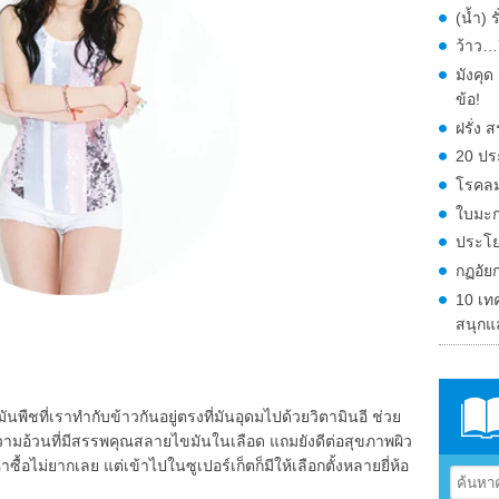
(น้ำ) 
ว้าว…ก
มังคุ
ข้อ!
ฝรั่ง
20 ปร
โรคลม
ใบมะก
ประโย
กฏอัย
10 เท
สนุกแ
พืชที่เราทำกับข้าวกันอยู่ตรงที่มันอุดมไปด้วยวิตามินอี ช่วย
มอ้วนที่มีสรรพคุณสลายไขมันในเลือด แถมยังดีต่อสุขภาพผิว
ซื้อไม่ยากเลย แต่เข้าไปในซูเปอร์เก็ตก็มีให้เลือกตั้งหลายยี่ห้อ