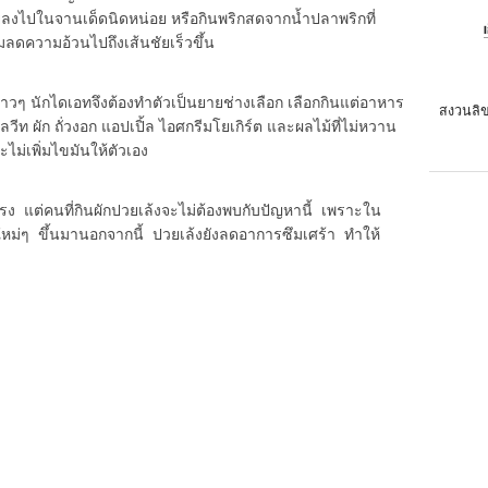
ลงไปในจานเด็ดนิดหน่อย หรือกินพริกสดจากน้ำปลาพริกที่
รมลดความอ้วนไปถึงเส้นชัยเร็วขึ้น
สาวๆ นักไดเอทจึงต้องทำตัวเป็นยายช่างเลือก เลือกกินแต่อาหาร
สงวนลิข
ลวีท ผัก ถั่วงอก แอปเปิ้ล ไอศกรีมโยเกิร์ต และผลไม้ที่ไม่หวาน
ะไม่เพิ่มไขมันให้ตัวเอง
ง แต่คนที่กินผักปวยเล้งจะไม่ต้องพบกับปัญหานี้ เพราะใน
หม่ๆ ขึ้นมานอกจากนี้ ปวยเล้งยังลดอาการซึมเศร้า ทำให้