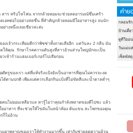
คำยอ
ยด สาร ทริปโทโฟน จากกล้วยหอมจะช่วยลดอารมณ์ซึมเศร้า
ไดเอทต่อไปอย่างสดชื่น ที่สำคัญกล้วยหอมมีใยอาหารสูง จนนัก
กลอนรัก
่างหนึ่งเลยเชียวล่ะค่ะ
บ้านเดี่ย
ดูทีวีออ
ของเจ้ากระเทียมดีกว่าพิซซ่าทั้งถาดเสียอีก แค่วันละ 2 กลีบ มัน
วันแม่แห
ดให้คุณ รักษาโรคความดันสูงที่สาวอ้วนส่วนใหญ่มักจะเป็น
้ยวเข้าร้านแฮมเบอร์เกอร์ไปเสียก่อน
เช็คพัสดุ
อศัตรูของเรา แต่ที่แท้จริงแป้งยังเป็นอาหารที่คุณไม่ควรจะงด
้ตามปกติ เพียงแต่ควรเลือกกินแป้งที่ไม่ขัดสีและน้ำตาลต่ำๆ
หลายคนไม่ยอมเหลียวแล หารู้ไม่ว่าคุณกำลังพลาดของดีไปซะ แล้ว
ับใยอาหาร ที่จะช่วยให้ไขมันในหน้าท้อง ต้นแขน สะโพกของคุณ
่ก็ไม่อ้วน
ระบบเผาพลาญของเราให้ทำงานมากขึ้น เท่ากับช่วยลดความอ้วน