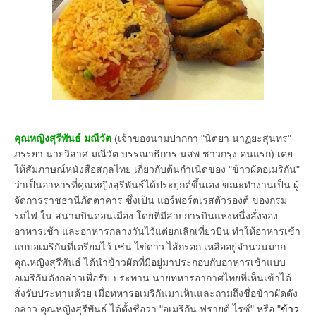
คุณหญิงสุรีพันธ์ มณีวัต
(เจ้าของนามปากกา "นิตยา นาฏยะสุนทร"
ภรรยา นายวิลาศ มณีวัต บรรณาธิการ นสพ.ชาวกรุง คนแรก) เคย
ให้สัมภาษณ์หนังสือสกุลไทย เกี่ยวกับต้นกำเนิดของ "ข้าวผัดอเมริกัน"
ว่าเป็นอาหารที่คุณหญิงสุรีพันธ์ได้ประยุกต์ขึ้นเอง ขณะทำงานเป็น ผู้
จัดการราชธานีภัตตาคาร ซึ่งเป็น แอร์พอร์ตเรสตัวรองต์ ของกรม
รถไฟ ใน สนามบินดอนเมือง โดยที่มีสายการบินแห่งหนึ่งสั่งจอง
อาหารเช้า และอาหารกลางวันไว้แต่ยกเลิกเที่ยวบิน ทำให้อาหารเช้า
แบบอเมริกันที่เตรียมไว้ เช่น ไข่ดาว ไส้กรอก เหลืออยู่จำนวนมาก
คุณหญิงสุรีพันธ์ ได้นำข้าวผัดที่มีอยู่มาประกอบกับอาหารเช้าแบบ
อเมริกันดังกล่าวเพื่อรับ ประทาน นายทหารอากาศไทยที่เห็นเข้าได้
สั่งรับประทานด้วย เมื่อทหารอเมริกันมาเห็นและถามถึงชื่อข้าวผัดดัง
กล่าว คุณหญิงสุรีพันธ์ ได้ตั้งชื่อว่า "อเมริกัน ฟรายด์ ไรซ์" หรือ "
ข้าว