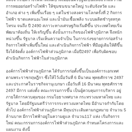
การทยอยก่อสร้างไฟฟ้า ให้ชุมชนขนาดใหญ่ ระดับจังหวัด และ
อำเภอ ต่าง ๆ เพิ่มขึ้นเรื่อย ๆ แต่ในช่วงสงครามโลกครั้งที่ 2 กิจการ
ไฟฟ้า ขาดแคลนอะไหล่ และน้ำมันเชื้อเพลิง ระบบผลิตชำรุดทรุด
โทรม จนถึง ปี 2490 สภาวะทางเศรษฐกิจเริ่มดีขึ้น ประเทศไทยเริ่ม
พัฒนาท้องถิ่น ให้เจริญขึ้น ดังนั้นภาระกิจของไฟฟ้าภูมิภาค จึงหนัก
หน่วงขึ้น รัฐบาล เริ่มเห็นความจำเป็น ในการเร่งขยายการก่อสร้าง
กิจการไฟฟ้าเพิ่มขึ้นใหม่ และดำเนินกิจการไฟฟ้า ที่มีอยู่เดิมให้ดีขึ้น
จึงได้จัดตั้ง องค์การไฟฟ้าส่วนภูมิภาค เมื่อปี2497 เพื่อรับผิดชอบ
ดำเนินกิจการ ไฟฟ้าในส่วนภูมิภาค
องค์การไฟฟ้าส่วนภูมิภาค ได้รับการก่อตั้งขึ้นเป็นองค์การเอกเทศ
ตามพระราชกฤษฎีกา ซึ่งให้ไว้เมื่อวันที่ 6 มีนาคม พุทธศักราช 2497
และประกาศในราชกิจจานุเบกษา เมื่อวันที่ 16 มีนาคม พุทธศักราช
2497 มีการ แต่งตั้ง คณะกรรมการขึ้น เป็นผู้ควบคุมการบริหาร อยู่
ภายใต้การควบคุมของ กรมโยธาเทศบาล กระทรวงมหาดไทย และ
รัฐบาล โดยมีรัฐมนตรีว่าการกระทรวงมหาดไทย มีอำนาจกำกับโดย
ทั่วไป องค์การไฟฟ้าส่วนภูมิภาค มีทุนประเดิมตามกฎหมาย จำนวน 5
ล้านบาท มีการไฟฟ้าอยู่ในความดูแล จำนวน117 แห่ง เริ่มกิจการ
ใหม่ คณะกรรมการองค์การไฟฟ้าส่วนภูมิภาค กำหนดโครงการและ
แผนงาน ดังนี้