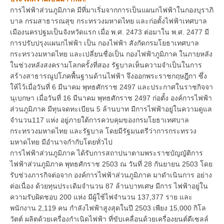
การไฟฟ้าส่วนภูมิภาค มีที่มาเริ่มจากการเป็นแผนกไฟฟ้าในกองบุราภิ
บาล กรมสาธารณสุข กระทรวงมหาดไทย และก่อตั้งไฟฟ้าเทศบาล
เมืองนครปฐมเป็นจังหวัดแรก เมื่อ พ.ศ. 2473 ต่อมาใน พ.ศ. 2477 มี
การปรับปรุงแผนกไฟฟ้า เป็น กองไฟฟ้า สังกัดกรมโยธาเทศบาล
กระทรวงมหาดไทย และเปลี่ยนชื่อเป็น กองไฟฟ้าภูมิภาค ในภายหลัง
ในช่วงหลังสงครามโลกครั้งที่สอง รัฐบาลเห็นความจำเป็นในการ
สร้างสาธารณูปโภคพื้นฐานด้านไฟฟ้า จึงออกพระราชกฤษฎีกา ซึ่ง
ให้ไว้เมื่อวันที่ 6 มีนาคม พุทธศักราช 2497 และประกาศในราชกิจจา
นุเบกษา เมื่อวันที่ 16 มีนาคม พุทธศักราช 2497 ก่อตั้ง องค์การไฟฟ้า
ส่วนภูมิภาค มีทุนจดทะเบียน 5 ล้านบาท มีการไฟฟ้าอยู่ในความดูแล
จำนวน117 แห่ง อยู่ภายใต้การควบคุมของกรมโยธาเทศบาล
กระทรวงมหาดไทย และรัฐบาล โดยมีรัฐมนตรีว่าการกระทรวง
มหาดไทย มีอำนาจกำกับโดยทั่วไป
การไฟฟ้าส่วนภูมิภาค ได้รับการสถาปนาตามพระราชบัญญัติการ
ไฟฟ้าส่วนภูมิภาค พุทธศักราช 2503 ณ วันที่ 28 กันยายน 2503 โดย
รับช่วงภารกิจต่อจาก องค์การไฟฟ้าส่วนภูมิภาค มาดำเนินการ อย่าง
ต่อเนื่อง ด้วยทุนประเดิมจำนวน 87 ล้านบาทเศษ มีการ ไฟฟ้าอยู่ใน
ความรับผิดชอบ 200 แห่ง มีผู้ใช้ไฟจำนวน 137,377 ราย และ
พนักงาน 2,119 คน กำลังไฟฟ้าสูงสุดในปี 2503 เพียง 15,000 กิโล
วัตต์ ผลิตด้วยเครื่องกำเนิดไฟฟ้า ที่ขับเคลื่อนด้วยเครื่องยนต์ดีเซลล์