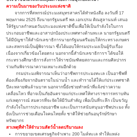
ความเป็นมาของวันประมงแห่งชาติ
จากการที่สหกรณ์ประมงสมุทรสาครได้ทำหนังสือ ลงวันที่ 17
พฤษภาคม 2525 ถึงนายกรัฐมนตรี พล.เอกเปรม ติณสูลานนท์ เสนอ
ให้รัฐบาลกำหนดวันประมงแห่งชาติขึ้นเพื่อให้เป็นกำลังใจในการ
ประกอบอาชีพและอาสาปกป้องประเทศทางด้านทะเล นายกรัฐมนตรี
ได้มีบัญชาให้สำนักเลขาธิการนายกรัฐมนตรีมอบให้กระทรวงเกษตร
และสหกรณ์เป็นผู้พิจารณา ซึ่งได้มอบให้กรมประมงเป็นผู้รับเรื่อง
เนื่องจากเกี่ยวข้องโดยตรง นอกจากนี้สำนักเลขาธิการฯ ได้ขอให้
กระทรวงศึกษาธิการสั่งการให้ราชบัณฑิตยสถานและกรมศิลปากร
ร่วมกันพิจารณาความเหมาะสมอีกด้วย
กรมประมงพิจารณาเห็นว่าอาชีพการประมงทะเล เป็นอาชีพที่
ต้องเสี่ยงภัยจากอันตรายในน่านน้ำ และทำรายได้ให้แก่ประเทศชาติ
ปีละหลายพันล้านบาท นอกจากนี้ยังช่วยทำหน้าที่แจ้งข่าวความ
เคลื่อนไหว ที่อาจเป็นภัยอันตรายแก่ประเทศให้ทางราชการทราบทัน
แก่เหตุการณ์ สมควรที่จะจัดให้มีวันสำคัญ เพื่อเป็นที่ระลึก เป็นขวัญ
กำลังใจในการประกอบอาชีพ และเป็นการสนับสนุนอาชีพประมง ทั้ง
ยังเป็นการช่วยเตือนใจคนไทยทั้ง ชาติให้ช่วยกันอนุรักษ์รักษา
ทรัพยากร
สาเหตุที่ทำให้จำนวนสัตว์น้ำลดปริมาณลง
การขยายเขตเศรษฐกิจจำเพาะ 200 ไมล์ทะเล ทำให้แหล่ง