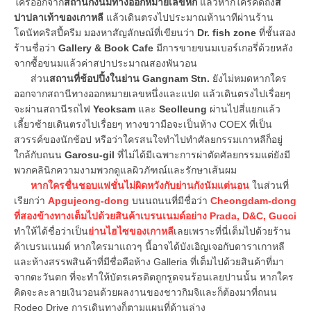
ใครออกจาก
สถานีกังนัมทางออกหมายเลขหก
แล้วหากใครคิดถึง
ส
ปาปลาเท้าของเกาหลี
แล้วเดินตรงไปประมาณห้านาทีผ่านร้าน
โดนัทคริสปี้ครีม มองหาสัญลักษณ์ที่เขียนว่า
Dr. fish zone
ที่ชั้นสอง
ร้านชื่อว่า
Gallery & Book Cafe
มีการขายขนมเบอร์เกอรี่ด้วยหลัง
จากซื้อขนมแล้วค่าสปาประมาณสองพันวอน
ส่วน
สถานที่ช้อปปิ้งในย่าน Gangnam Stn.
ยังไม่หมดหากใคร
ออกจากสถานีทางออกหมายเลขหนึ่งและแปด แล้วเดินตรงไปเรื่อยๆ
จะผ่านสถานีรถไฟ
Yeoksam
และ
Seolleung
ผ่านไปสี่แยกแล้ว
เลี้ยวซ้ายเดินตรงไปเรื่อยๆ ทางขวามือจะเป็นห้าง COEX ที่เป็น
สวรรค์ของนักช้อป หรือว่าใครสนใจทำไปทำศัลยกรรมเกาหลีก็อยู่
ใกล้กับถนน
Garosu-gil
ที่ไม่ได้มีเฉพาะการผ่าตัดศัลยกรรมแต่ยังมี
พวกคลินิกความงามพวกดูแลผิวภัฑณ์และรักษาเส้นผม
หากใครชื่นชอบแฟชั่นไม่ผิดหวังกับย่านกังนัมแต่นอน
ในส่วนที่
เรียกว่า
Apgujeong-dong
บนนถนนที่มีชื่อว่า
Cheongdam-dong
ที่สองข้างทางเต็มไปด้วยสินค้าเบรนเนมด์อย่าง Prada, D&C, Gucci
ทำให้ได้ชื่อว่าเป็น
ย่านไฮไซของเกาหลี
เลยเพราะที่นี่เต็มไปด้วยร้าน
ค้าเบรนเนมด์ หากใครมาแถวๆ นี้อาจได้บังเอิญเจอกับดาราเกาหลี
และห้างสรรพสินค้าที่มีชื่อคือห้าง Galleria ที่เต็มไปด้วยสินค้าที่มา
จากตะวันตก ที่จะทำให้บัตรเครดิตถูกรูดจนร้อนเลยปานนั้น หากใคร
คิดจะละลายเงินวอนด้วยผลงานของชาวกิมจิและก็ต้องมาที่ถนน
Rodeo Drive การเดินทางก็ตามแผนที่ด้านล่าง