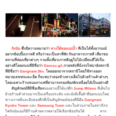
กังนัม
ซึ่งมีความหมายว่า
ทางใต้ของแม่น้ำ
ที่เป็นได้ทั้งอารมณ์
อยากช้อปปิ้งเกาหลี หรือว่าจะเป็นหาที่พัก กินอาหารเกาหลี เที่ยวชม
สถานที่ท่องเที่ยวต่างๆ รวมทั้งเที่ยวเกาหลีฤดูใบไม้เปลี่ยนสีได้เป็น
อย่างดีโดยถนนที่มีชื่อว่า
Garosu-gil
ภายหลังที่นั่งรถไฟมายังสถานี
ที่มีชื่อว่า
Gangnam Stn.
โดยออกมาจากสถานีโดยใช้ทางออก
หมายเลขหกและเจ็ด ก็จะพบว่าสองข้างทางเต็มไปด้วยร้านค้าต่างๆ
โดยเฉพาะร้านขนมกาแฟที่สามารถรองท้องพักเหนื่อยได้เป็นอย่างดี
สัญลักษณ์ที่มีชื่อเสียง
ของย่านนี้ได้แก่ตึก
Jump Milano
ที่เต็มไป
ด้วยร้านค้าส่วนมากเป็นเครื่องประดับ และยังมีเสื้อผ้าที่ออกแบบโดย
ชาวเกาหลีและอีกสองตึกที่เป็นสัญลักษณ์ของที่นี่คือ
Gangnam
Kyobo Tower
และ
Samsung Town
และในส่วนภายในสถานีรถ
ไฟกังนัมเองก็มีร้านค้าหลากหลายให้เลือกช้อปกันได้ หาก