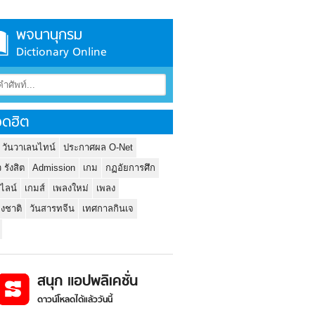
พจนานุกรม
Dictionary Online
ดฮิต
 วันวาเลนไทน์
ประกาศผล O-Net
ว รังสิต
Admission
เกม
กฏอัยการศึก
นไลน์
เกมส์
เพลงใหม่
เพลง
่งชาติ
วันสารทจีน
เทศกาลกินเจ
สนุก แอปพลิเคชั่น
ดาวน์โหลดได้แล้ววันนี้