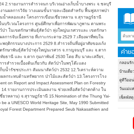
2524 2.รายงานการสำรวจนก บริเวณอ่างเก็บน้ำบางพระ จ.ชลบุรี
ยงานผลการวิจัย วางแผนขั้นรายละเอียดสำหรับ ฟื้นฟูสภาพป่า
าต้นน้ำคลองแสง โครงการเขื่อนเชี่ยวหลาน จ.สุราษฎร์ธานี
 ในบริเวณโครงการ ศูนย์ศึกษาเพื่อการพัฒนาภูพาน ตามพระ
์ป่า ในเขตรักษาพันธุ์สัตว์ป่า ทุ่งใหญ่นเรศวรและ เขตรักษา
นผลการจับเนื้อทราย ที่เกาะกระดาษ 2529 7.เลียงผาที่พบใน
ละพฤติกรรมบางประการ 2529 8.สำรวจถิ่นที่อยู่อาศัยของเก้ง
คำยอ
ขตรักษาพันธุ์สัตว์ป่าทุ่งใหญ่นเรศวร จ.กาญจนบุรี และ จ.ตาก
อุทัยธานี และ จ.ตาก กุมภาพันธ์ 2530 โดย สืบ นาคะเสถียร,
กลอนรัก
 10.การสำรวจเบื้องต้นเกี่ยวกับ สัตว์ป่าในพรุโต๊ะแดง
เก็บน้ำรัชชประภา สัมมนาสัตว์ป่า 2532 12.วิเคราะห์ความ
บ้านเดี่ย
ลกระทบด้านทรัพยากร ป่าไม้และสัตว์ป่า 13.โครงการโรง
ดูทีวีออ
nt on Report and Impact Assessment Plan on Forestry
วันแม่แห
t) 14.รายงานการประเมินผลงาน ช่วยเหลือสัตว์ป่าตกค้าง ใน
อนเชี่ยวหลาน) จ.สุราษฏร์ธานี 15.Nomination of the Thung Yai-
เช็คพัสดุ
to be a UNESCO World Heritage Site, May 1990 Submitted
, Royal Forest Department Prepared Seub Nakasathien and