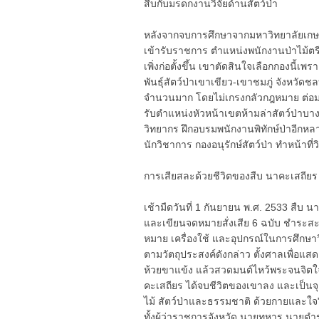
สืบกับมรดกงานวิจัยด้านสัตว์ป่า
หลังจากจบการศึกษาจากมหาวิทยาลัยเกษตร
เข้ารับราชการ ตำแหน่งพนักงานป่าไม้ตรี ก
เพิ่งก่อตั้งขึ้น เขาตัดสินใจเลือกกองนี้เ
พันธุ์สัตว์ป่าเขาเขียว-เขาชมภู่ จังหวัดชลบุ
จำนวนมาก โดยไม่เกรงกลัวกฎหมาย ต่อมาในป
รับตำแหน่งหัวหน้าเขตห้ามล่าสัตว์ป่าบ
วิทยากร ฝึกอบรมพนักงานพิทักษ์ป่าอีกหลา
นักวิชาการ กองอนุรักษ์สัตว์ป่า ทำหน้าที่วิ
การเสียสละด้วยชีวิตของสืบ นาคะเสถียร
เช้ามืดวันที่ 1 กันยายน พ.ศ. 2533 สืบ น
และเขียนจดหมายสั่งเสีย 6 ฉบับ ชำระสะส
หมาย เครื่องใช้ และอุปกรณ์ในการศึกษาวิจ
ตามวัตถุประสงค์ดังกล่าว ตั้งศาลเพื่อแ
ห้วยขาแข้ง แล้วสวดมนต์ไหว้พระจนจิตใจสง
คะเสถียร ได้จบชีวิตของเขาลง และเป็นจุดเ
ไม้ สัตว์ป่าและธรรมชาติ ด้วยกายและใจ"
ทั้งผู้ว่าราชการจังหวัด นายทหาร นายตำรว