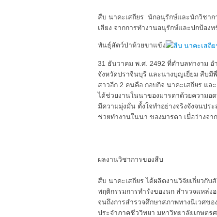
สืบ นาคะเสถียร นักอนุรักษ์และนักวิช
เสียง จากการทำงานอนุรักษ์และปกป้องท
พันธุ์สัตว์ป่าห้วยขาแข้ง
31 ธันวาคม พ.ศ. 2492 ที่ตำบลท่างาม อำเ
จังหวัดปราจีนบุรี และนางบุญเยี่ยม สืบม
สาวอีก 2 คนคือ กอบกิจ นาคะเสถียร และ กั
ได้ช่วยงานในนาของมารดาด้วยความอดทน 
มีความมุ่งมั่น ตั้งใจทำอย่างจริงจังจนป
ช่วยทำงานในนา ของมารดา เมื่อว่างจากภาร
ผลงานวิชาการของสืบ
สืบ นาคะเสถียร ได้ผลิตงานวิจัยเกี่ยวก
พฤติกรรมการทำรังของนก สำรวจแหล่งอ
จนถึงการสำรวจศึกษาสภาพทางนิเวศของป่
ประจำภาคชีววิทยา มหาวิทยาลัยเกษตรศา