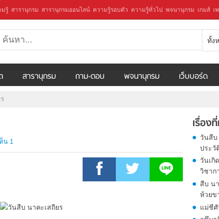
มรู้
สารานุกรม
สารานุกรมออนไลน์
ความรู้รอบตัว
ความรู้ทั่วไป
พจนานุกรม
เกมส์
เพ
ทั้
ีต
สารานุกรม
ถาม-ตอบ
พจนานุกรม
เว็บบอร์ด
ยร
เรื่องที
วันสืบ
ห็น 1
ประวั
วันเกิ
วิชาก
สืบ นา
ห้วยขา
แม่ชีศ