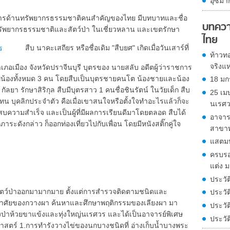
อุซึมา
าการด้านทรัพยากรธรรมชาติคนสำคัญของไทย มีบทบาทและชื่อ
บทควา
รัพยากรธรรมชาติและสัตว์ป่า ในเชี่ยวหลาน และเขตรักษา
ไทย
สืบ นาคะเสถียร หรือชื่อเดิม "สืบยศ" เกิดเมื่อวันเสาร์ที่
ท้าวทอ
จริงแ
ภอเมือง จังหวัดปราจีนบุรี บุตรของ นายสลับ อดีตผู้ว่าราชการ
ีพี่น้องทั้งหมด 3 คน โดยสืบเป็นบุตรชายคนโต น้องชายและน้อง
18 มก
ลยา รักษาสิริกุล สืบมีบุตรสาว 1 คนชื่อชินรัตน์ ในวัยเด็ก สืบ
25 เม
บุคลิกประจำตัว คือเมื่อเขาสนใจหรือตั้งใจทำอะไรแล้วก็จะ
นเรศ
ระสบความสำเร็จ และเป็นผู้ที่มีผลการเรียนดีมาโดยตลอด สืบได้
อาจาร
ะดังกล่าว ก็ออกท่องเที่ยวไปกับเพื่อน โดยมีหนังสติ๊กคู่ใจ
สาขาท
แสตมป
ครบรอบ
แต่ง ม
ประวั
ับสัตว์ป่าออกมามากมาย ตั้งแต่การสำรวจติดตามชนิดและ
ประวัติ
าศัยของกวางผา ค้นหาและศึกษาพฤติกรรมของเลียงผา มา
ประวัต
าห้วยขาแข้งและทุ่งใหญ่นเรศวร และได้เป็นอาจารย์พิเศษ
ประวั
สตร์ 1.การทำรังวางไข่ของนกบางชนิดที่ อ่างเก็บน้ำบางพระ