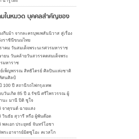
กิ นารูโตะ
มในหมวด บุคคลสำคัญของ
งกีบม้า จากละครบุพเพสันนิวาส สู่เรื่อง
ห่งราชินีขนมไทย
ราคม วันสมเด็จพระนเรศวรมหาราช
ษายน วันคล้ายวันสวรรคตสมเด็จพระ
วรมหาราช
ย์เพ็ญพรรณ สิทธิไตรย์ ศิลปินแห่งชาติ
ัศนศิลป์
์ 100 ปี สถานีรถไฟกรุงเทพ
วันเกิด 85 ปี อ.รัชนี ศรีไพรวรรณ ผู้
านะ มานี ปิติ ชูใจ
ติ จาตุรนต์ ฉายแสง
 วินธัย สุวารี หรือ ผู้พันต๊อด
ิ พลเอก ประยุทธ์ จันทร์โอชา
ติพระอาจารย์มิตซูโอะ คเวสโก