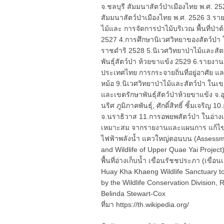
จ.ชลบุรี สัมมนาสัตว์ป่าเมืองไทย พ.ศ. 
สัมมนาสัตว์ป่าเมืองไทย พ.ศ. 2526 3.รา
ไม้และ การจัดการป่าไม้บริเวณ พื้นที่ป่
2527 4.การศึกษานิเวศวิทยาของสัตว์ป่า
ราชดำริ 2528 5.นิเวศวิทยาป่าไม้และสัตว
พันธุ์สัตว์ป่า ห้วยขาแข้ง 2529 6.รายงา
ประเทศไทย การกระจายถิ่นที่อยู่อาศัย แ
หม้อ 9.นิเวศวิทยาป่าไม้และสัตว์ป่า ในเ
และเขตรักษาพันธุ์สัตว์ป่าห้วยขาแข้ง จ.
นริศ ภูมิภาคพันธุ์, ศักดิ์สิทธิ์ ซิ้มเจริญ
จ.นราธิวาส 11.การอพยพสัตว์ป่า ในอ่าง
เหมาะสม จากรายงานและแผนการ แก้ไขผ
ไฟฟ้าพลังน้ำ แควใหญ่ตอนบน (Assessme
and Wildlife of Upper Quae Yai Projec
พื้นที่อ่างเก็บน้ำ เขื่อนรัชชประภา (เขื่
Huay Kha Khaeng Wildlife Sanctuary 
by the Wildlife Conservation Division
Belinda Stewart-Cox
ที่มา https://th.wikipedia.org/