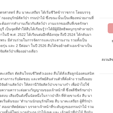
ศาสตร์ สืบ นาคะเสถียร ได้เริ่มชีวิตข้าราชการ โดยบรรจุ
องอนุรักษ์สัตว์ป่า กรมป่าไม้ ซึ่งขณะนั้นเป็นเพียงหน่วยงานที่
พราะต้องการทำงานเกี่ยวกับสัตว์ป่า งานแรกของสืบที่เขตรักษา
รี เป็นจุดที่ทำให้สืบได้เรียนรู้ว่าได้มีผู้มีอิทธิพลบุกรุกทำลายป่า
ี พ.ศ. 2522 ได้เรียนต่ออีกที่อังกฤษ ถึงปี 2524 ได้กลับมา
างพระ มีส่วนร่วมในการจัดการและประสานงาน รวมทั้งเป็น
ยรุ่น และ 2 ปีต่อมา ในปี 2526 สืบได้ขอย้ายตัวเองเข้ามาเป็น
จัยสัตว์ป่าเพียงอย่างเดียว
สงวนลิข
าคะเสถียร ตัดสินใจจบชีวิตตัวเองลง สืบได้สั่งเสียลูกน้องคนสนิท
างภาระรับผิดชอบ และทรัพย์สินส่วนตัวที่คั่งค้าง รวมถึงมอบ
ัยด้านสัตว์ป่า ให้สถานีวิจัยสัตว์ป่าเขานางรำ เพื่อนำไปใช้
สดงความคารวะต่อดวงวิญญาณของเจ้าหน้าที่ ซึ่งพลีชีพรักษาป่า
บ เสียงปืนดังขึ้นนัดหนึ่งในราวป่าลึก ที่ห้วยขาแข้ง สืบ นา
ริ่มต้นของ "ตำนานนักอนุรักษ์ไทย สืบ นาคะเสถียร ผู้ที่รักป่า
 สองอาทิตย์ต่อมา บรรดาเจ้าหน้าที่ระดับสูงของกรมป่าไม้ รวม
จชั้นผู้ใหญ่ นายอำเภอ ป่าไม้เขต และ เจ้าหน้าที่ป่าไม้ อีกนับ