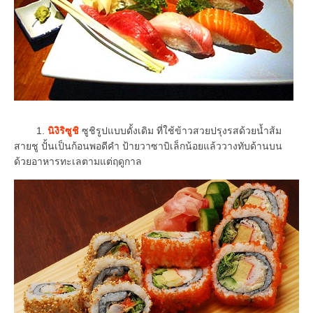
1.
นิงิริซูชิ
ซูชิรูปแบบดั้งเดิม ที่ใช้ข้าวสวยปรุงรสด้วยน้ำส้ม
สายชู ปั้นเป็นก้อนพอดีคำ ป้ายวาซาบิเล็กน้อยแล้ววางทับด้านบน
ด้วยอาหารทะเลตามแต่ฤดูกาล