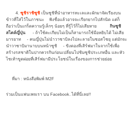
4.
ซูชิราชิซูชิ
เป็นซูชิที่นำอาหารทะเลและผักมาจัดเรียงบน
ข้าวที่ใส่ไว้ในภาชนะ ฟังชื่อแล้วอาจจะเรียกยากไปสักนิด แต่ก็
ถือว่าเป็นเกร็ดความรู้เล็กๆ น้อยๆ ที่รู้ไว้ก็ไม่เสียหาย
กินซูชิ
สไตล์ญี่ปุ่น
- ถ้าใช้ตะเกียบไม่เป็นก็สามารถใช้มือหยิบได้ ไม่เสีย
มารยาท - คนญี่ปุ่นไม่นำวาซาบิลงไปละลายในซอสโซยุ แต่มักจะ
นำวาซาบิมานาบบนหน้าซูชิ - ขิงดองที่เสิร์ฟมาในจากใช้เพื่อ
สร้างรสชาติในปากควรกินก่อนเปลี่ยนไปชิมซูชิประเภทอื่น และหัว
ไชเท้าขูดฝอยที่เสิร์ฟมามีประโยชน์ในเรื่องของการช่วยย่อย
ที่มา : หนังสือพิมพ์ M2F
ร่วมเป็นแฟนเพจเรา บน Facebook..ได้ที่นี่เลย!!