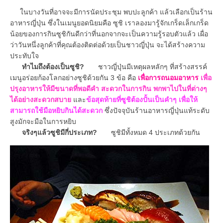
ในบางวันที่อาจจะมีการนัดประชุม พบปะลูกค้า แล้วเลือกเป็นร้าน
อาหารญี่ปุ่น ซึ่งในเมนูยอดนิยมคือ ซูชิ เราลองมารู้จักเกร็ดเล็กเกร็ด
น้อยของการกินซูชิกันดีกว่าที่นอกจากจะเป็นความรู้รอบตัวแล้ว เผื่อ
ว่าวันหนึ่งลูกค้าที่คุณต้องติดต่อด้วยเป็นชาวญี่ปุ่น จะได้สร้างความ
ประทับใจ
ทำไมถึงต้องเป็นซูชิ?
ชาวญี่ปุ่นมีเหตุผลหลักๆ ที่สร้างสรรค์
เมนูอร่อยก้องโลกอย่างซูชิด้วยกัน 3 ข้อ คือ
เพื่อการถนอมอาหาร
เพื่อ
ปรุงอาหารให้มีขนาดที่พอดีคำ สะดวกในการกิน พกพาไปในที่ต่างๆ
ได้อย่างสะดวกสบาย
และ
ข้อสุดท้ายที่ซูชิต้องปั้นเป็นคำๆ เพื่อให้
สามารถใช้มือหยิบกินได้สะดวก
ซึ่งปัจจุบันร้านอาหารญี่ปุ่นแท้ระดับ
สูงมักจะมือในการหยิบ
จริงๆแล้วซูชิมีกี่ประเภท?
ซูชิมีทั้งหมด 4 ประเภทด้วยกัน