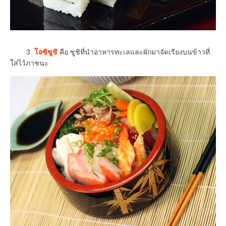
3.
โอซิซูชิ
คือ ซูชิที่นำอาหารทะเลและผักมาจัดเรียงบนข้าวที่
ใส่ไว้ภาชนะ