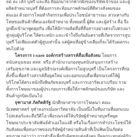
ลด ละ เลิก บุหรี่ และสื่อ ที่ออกมาจากฟากฝั่งของบริษัทเจ้าของ และผู้
ผลิตจำหน่ายบุหรี่ ที่ต้องการสะท้อนภาพลักษณ์ที่ดีทางสังคมของ
ตนเอง ด้วยการโหมทำกิจกรรมเพื่อประโยชน์สาธารณะ สวนทางกับ
โทษของสินค้าที่ตนเองจัดจำหน่าย ทั้งหมดนี้ ผู้คิด และผู้สร้าง สื่อ จึง
ถูกดึงเข้ามาพูดคุยกัน เพื่อให้มีการผลิตสื่อที่สื่อสารอย่างตรงไปตรงมา
สู่กลุ่มผู้บริโภค ให้ตระหนัก และเข้าใจถึงภัยอันตรายที่เกิดจากการสูบ
บุหรี่ ไม่เพียงแต่ตัวผู้สูบเท่านั้น แต่ผู้คนที่อยู่ข้างเคียงก็จะได้รับผลกระ
ทบไปด้วย
โครงการ i-care องค์กรสร้างสรรค์สื่อเพื่อสังคม
โดยการ
สนับสนุนของ สสส. หรือ สำนักงานกองทุนสนับสนุนการสร้าง
เสริมสุขภาพ และมูลนิธิรณรงค์เพื่อการไม่สูบบุหรี่ เป็นโครงการที่ก่อ
ตั้งขึ้นเพื่อสร้างสรรค์สื่อยุคใหม่ และออกแบบสื่อเพื่อรณรงค์ให้ผู้
บริโภคได้ตระหนักถึงพิษภัยของบุหรี่ และการเอารัดเอาเปรียบ รวม
ทั้งการโฆษณาของผู้ประกอบการเพื่อให้ภาพลักษณ์ของบริษัท และ
สินค้าถูกบิดเบือนไป
จุฑามาศ ภัคกิตติรัฐ
นักศึกษาสาขาการโฆษณา คณะ
นิเทศศาสตร์ จุฬาลงกรณ์มหาวิทยาลัย เป็นหนึ่งในทีมงานที่ออกแบบ
โปสเตอร์และสื่อวีดีโอ เพื่อรณรงค์ให้บริษัทผู้จำหน่ายบุหรี่หยุด
โฆษณาประชาสัมพันธ์ตัวเองในแง่ดี หรือในเรื่องการทำประโยชน์ให้
กับสังคมเพื่อลบภาพของบริษัทผู้จำหน่ายสินค้าที่เป็นพิษเป็นภัยต่อ
สุขภาพ กล่าวว่า การทำสื่อเพื่อรับผิดชอบต่อสังคม มีผลกระทบต่อผู้รับ