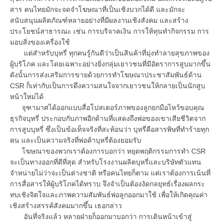
สาร คนไทยมักจะจดจำโฆษณาที่เป็นเชิงบวกได้ดี และมักจะ
สนับสนุนผลิตภัณฑ์หลายอย่างที่มีผลงานเชิงสังคม และสร้าง
ประโยชน์สาธารณะ เช่น การบริจาคเงิน การให้ทุนทำกิจกรรม การ
มอบสิ่งของเครื่องใช้
แต่สำหรับบุหรี่ ทุกคนรู้กันดีว่าเป็นสินค้าที่มุ่งทำลายสุขภาพของ
ผู้บริโภค และโดยเฉพาะอย่างยิ่งกลุ่มเยาวชนที่มีอัตราการสูบมากขึ้น
ดังนั้นการส่งเสริมการขายด้วยการทำโฆษณาประชาสัมพันธ์ด้าน
CSR ก็เท่ากับเป็นการดึงความสนใจจากเยาวชนให้กลายเป็นนักสูบ
หน้าใหม่ได้
จุฑามาศได้ออกแบบสื่อโปสเตอร์ภาพของลูกยกมือไหว้ขอบคุณ
ธุรกิจบุหรี่ ประกอบกับภาพอีกด้านที่แสดงถึงพ่อของเขาเสียชีวิตจาก
การสูบบุหรี่ ซึ่งเป็นข้อเท็จจริงที่สะท้อนว่า บุหรี่คือสารพิษที่ทำร้ายทุก
คน และเป็นความจริงที่พ่อค้าบุหรี่ต้องยอมรับ
โฆษณาของพวกเราต้องการบอกว่า หยุดพฤติกรรมการทำ CSR
จะเป็นทางออกที่ดีที่สุด สำหรับโรงงานผลิตบุหรี่และบริษัทตัวแทน
จำหน่ายไม่ว่าจะเป็นต่างชาติ หรือคนไทยก็ตาม แต่เราต้องการเน้นที่
การสื่อสารให้ผู้บริโภคได้ทราบ จึงจำเป็นต้องงัดกลยุทธ์เรื่องผลกระ
ทบเชิงจิตใจและภาพความสัมพันธ์พ่อลูกออกมาใช้ เพื่อให้เกิดคุณค่า
เชิงสร้างสรรค์สังคมมากขึ้น เธอกล่าว
อันที่จริงแล้ว หลายฝ่ายก็ออกมาบอกว่า การเดินหน้าเข้าสู่