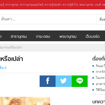
มรู้
สารานุกรม
สารานุกรมออนไลน์
ความรู้รอบตัว
ความรู้ทั่วไป
พจนานุกรม
เกมส์
เพ
ทั้
ีต
สารานุกรม
ถาม-ตอบ
พจนานุกรม
เว็บบอร์ด
ไมเกรนหรือเปล่า
หรือเปล่า
เรื่องที
กินอะ
ห็น 0
การรั
ไมเกร
อาหาร
วีธีป้
บทควา