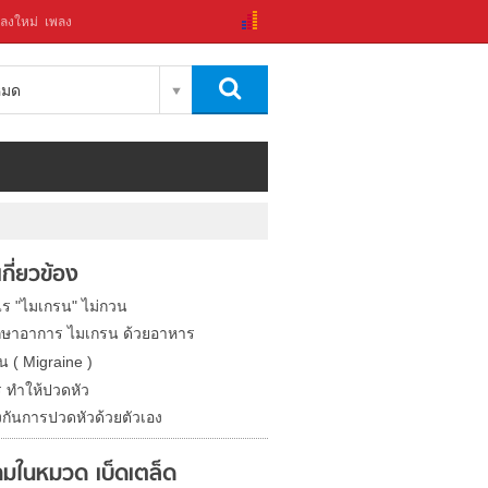
ลงใหม่
เพลง
งหมด
่เกี่ยวข้อง
ไร "ไมเกรน" ไม่กวน
กษาอาการ ไมเกรน ด้วยอาหาร
น ( Migraine )
 ทำให้ปวดหัว
องกันการปวดหัวด้วยตัวเอง
มในหมวด เบ็ดเตล็ด