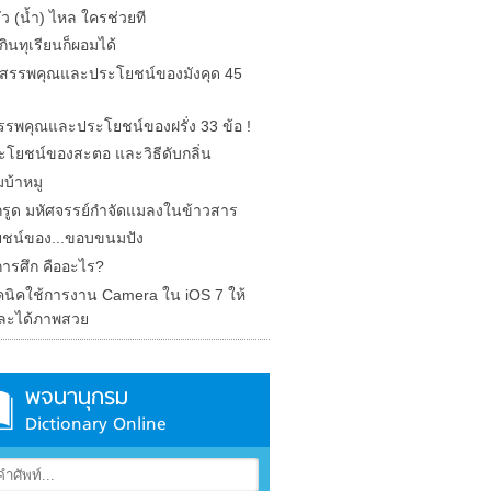
รั่ว (น้ำ) ไหล ใครช่วยที
ินทุเรียนก็ผอมได้
ด สรรพคุณและประโยชน์ของมังคุด 45
 สรรพคุณและประโยชน์ของฝรั่ง 33 ข้อ !
ะโยชน์ของสะตอ และวิธีดับกลิ่น
บ้าหมู
รูด มหัศจรรย์กำจัดแมลงในข้าวสาร
ชน์ของ...ขอบขนมปัง
การศึก คืออะไร?
คนิคใช้การงาน Camera ใน iOS 7 ให้
ละได้ภาพสวย
พจนานุกรม
Dictionary Online