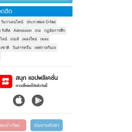
ดฮิต
 วันวาเลนไทน์
ประกาศผล O-Net
ว รังสิต
Admission
เกม
กฏอัยการศึก
นไลน์
เกมส์
เพลงใหม่
เพลง
่งชาติ
วันสารทจีน
เทศกาลกินเจ
สนุก แอปพลิเคชั่น
ดาวน์โหลดได้แล้ววันนี้
แนะนำ-ติชม
ร่วมงานกับเรา