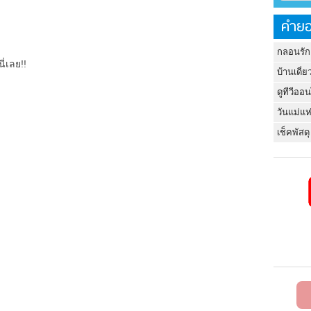
คำยอ
กลอนรัก
ี่เลย!!
บ้านเดี่ย
ดูทีวีออ
วันแม่แห
เช็คพัสดุ