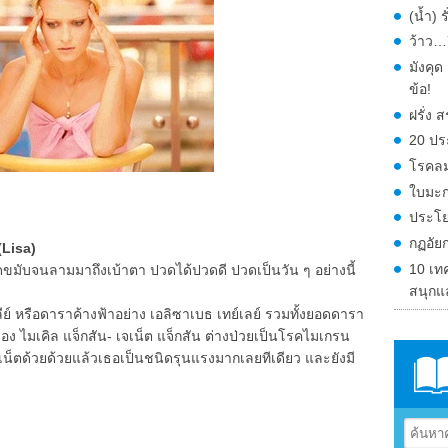
(น้ำ) 
ว้าว…ก
มังคุ
ข้อ!
ฝรั่ง
20 ปร
โรคลม
ใบมะก
ประโย
กฏอัย
(Lisa)
10 เท
มับจนลามมาถึงเบ้าตา ปวดได้ปวดดี ปวดเป็นวัน ๆ อย่างนี้
สนุกแ
ย์ หรือดาราค้างฟ้าอย่าง เอลิซาเบธ เทย์เลย์ รวมทั้งยอดดารา
ของ ไมเคิล แจ็กสัน- เจเน็ต แจ็กสัน ต่างป่วยเป็นโรคไมเกรน
เน็ตด้วยด้วยแล้วเธอเป็นชนิดรุนแรงมากเลยทีเดียว และยังมี