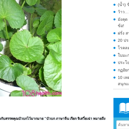
(น้ำ) 
ว้าว…ก
มังคุ
ข้อ!
ฝรั่ง
20 ปร
โรคลม
ใบมะก
ประโย
กฏอัย
10 เท
สนุกแ
วกับสรรพคุณบัวบกไว้มากมาย "บัวบก ภาษาจีน เรียก จิเสวี่ยเฉ่า หมายถึง