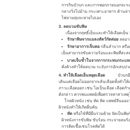
การกินบัวบก และการพอกภายนอกจะระบ
กลางวิ่งไปม้าม กระเพาะอาหาร ด้านล่
ไฟลามทุ่งจะหายไปเอง
3. ลดบวมขับพิษ
เนื่องจากฤทธิ์เย็นและทำให้เลือดเย็น 
รักษาพิษจากแมลงสัตว์กัดต่อย
ลดอาก
รักษาอาการเจ็บคอ
กลืนลำบาก หรือค
เย็นสามารถขับความร้อนและพิษที่สะสม
บาดเจ็บช้ำในจากการกระทบกระแท
คั่งค้างทำให้ลดบวม ระงับการอักเสบป
4. ทำให้เลือดเย็นหยุดเลือด
บัวบกมีสรรพ
เดินแต่เลือดไม่ออกจากเส้นเลือดทั้งทำให
ภาวะเลือดออก เช่น ไอเป็นเลือด เลือดกำเ
ดังกล่าว ควรพบแพทย์เพื่อตรวจหาสาเหตุ
โรคผิวหนัง เช่น หัด หิด แพทย์จีนมองว่
ผิวหนังทำให้เกิดผื่นคัน
หัด
หรือไข้ที่มีผื่นร่วมด้วย จัดเป็
ผิวหนังการขับพิษ ขับร้อน กระจายลมร้อ
การติดเชื้อเช่นโรคหัดได้