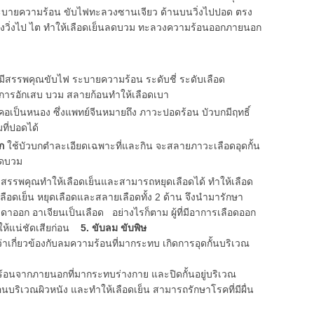
ายความร้อน ขับไฟทะลวงซานเจียว ด้านบนวิ่งไปปอด ตรง
างวิ่งไป ไต ทำให้เลือดเย็นลดบวม ทะลวงความร้อนออกภายนอก
มีสรรพคุณขับไฟ ระบายความร้อน ระดับชี่ ระดับเลือด
ารอักเสบ บวม สลายก้อนทำให้เลือดเบา
อเป็นหนอง ซึ่งแพทย์จีนหมายถึง ภาวะปอดร้อน บัวบกมีฤทธิ์
ที่ปอดได้
ก
ใช้บัวบกตำละเอียดเฉพาะที่และกิน จะสลายภาวะเลือดอุดกั้น
วดบวม
คุณทำให้เลือดเย็นและสามารถหยุดเลือดได้ ทำให้เลือด
้เลือดเย็น หยุดเลือดและสลายเลือดทั้ง 2 ด้าน จึงนำมารักษา
ดาออก อาเจียนเป็นเลือด อย่างไรก็ตาม ผู้ที่มีอาการเลือดออก
ให้แน่ชัดเสียก่อน
5. ขับลม ขับพิษ
าเกี่ยวข้องกับลมความร้อนที่มากระทบ เกิดการอุดกั้นบริเวณ
นพิษร้อนจากภายนอกที่มากระทบร่างกาย และปิดกั้นอยู่บริเวณ
นบริเวณผิวหนัง และทำให้เลือดเย็น สามารถรักษาโรคที่มีผื่น