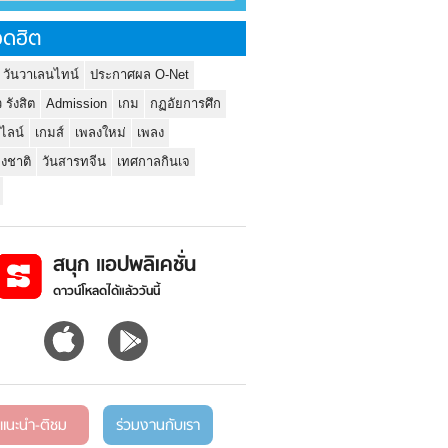
ดฮิต
 วันวาเลนไทน์
ประกาศผล O-Net
ว รังสิต
Admission
เกม
กฏอัยการศึก
นไลน์
เกมส์
เพลงใหม่
เพลง
่งชาติ
วันสารทจีน
เทศกาลกินเจ
สนุก แอปพลิเคชั่น
ดาวน์โหลดได้แล้ววันนี้
แนะนำ-ติชม
ร่วมงานกับเรา