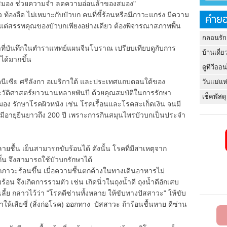
สมอง ช่วยความจำ ลดความอ่อนล้าของสมอง"
้องอืด ไม่เหมาะกับบัวบก คนที่ขี้ร้อนหรือมีภาวะแกร่ง มีความ
คำยอ
ูแต่สรรพคุณของบัวบกเพียงอย่างเดียว ต้องพิจารณาสภาพพื้น
กลอนรัก
บันทึกในตำราแพทย์แผนจีนโบราณ เปรียบเทียบดูกับการ
บ้านเดี่ย
ได้มากขึ้น
ดูทีวีออ
นโดนีเซีย ศรีลังกา อเมริกาใต้ และประเทศแถบตอนใต้ของ
วันแม่แห
ระวัติศาสตร์ยาวนานหลายพันปี ด้วยคุณสมบัติในการรักษา
เช็คพัสดุ
รักษาโรคผิวหนัง เช่น โรคเรื้อนและโรคสะเก็ดเงิน จนมี
งมีอายุยืนยาวถึง 200 ปี เพราะการกินสมุนไพรบัวบกเป็นประจำ
ื้น เย็นสามารถขับร้อนได้ ดังนั้น โรคที่มีสาเหตุจาก
ั้น จึงสามารถใช้บัวบกรักษาได้
ภาวะร้อนขึ้น เมื่อความชื้นตกค้างในทางเดินอาหารไม่
อน จึงเกิดการรวมตัว เช่น เกิดนิ่วในถุงน้ำดี ถุงน้ำดีอักเสบ
เลี้ย กล่าวไว้ว่า "โรคดีซ่านทั้งหลาย ให้ขับทางปัสสาวะ" ให้ขับ
ให้เสียชี่ (สิ่งก่อโรค) ออกทาง ปัสสาวะ ถ้าร้อนชื้นหาย ดีซ่าน