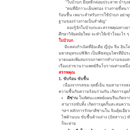
"ใบบัวบก มีฤทธิ์กล่อมประสาท บำรุง
"คนที่มีภาวะเย็นพร่อง ร่างกายขี้หนาว ท
ร้อนชื้น เหมาะสำหรับการใช้บัวบก อย่าด
ฐานของร่างกายเป็นสำคัญ"
ลองรู้จักใบบัวบกและสรรพคุณทางยาที่
ศึกษาวิจัยสมัยใหม่ จะทำให้เข้าใจอะไร ๆ 
ใบบัวบก
มีแหล่งกำเนิดที่อินเดีย ญี่ปุ่น จีน อิ
มหาสมุทรแปซิฟิก เป็นพืชสมุนไพรที่มีป
บาดแผลเพิ่มสมรรถภาพการทำงานของสมอง 
เรื่องเล่าขานว่าแพทย์จีนโบราณท่านหนึ่
สรรพคุณ
1. ขับร้อน ขับชื้น
เนื่องจากรสขม ฤทธิ์เย็น ขมสามารถสลายช
ความชื้นกับความร้อนร่วมกัน เกิดการอุดก
ดีซ่าน
ในทัศนะแพทย์แผนจีนเกิดจาก
สามารถขับทิ้ง เกิดการอุดกั้นสะสมความร้
ฯลฯ หลักการรักษาดีซ่านใน จินคุ้ยเอี่ยว
ไฟด้านบน ขับชื้นด้านล่าง (ปัสสาวะ) ทำ
ก็จะหาย