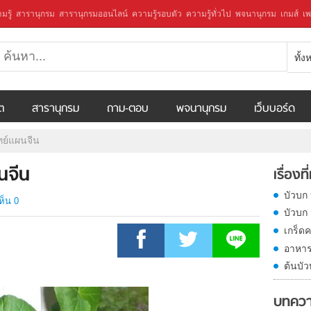
มรู้
สารานุกรม
สารานุกรมออนไลน์
ความรู้รอบตัว
ความรู้ทั่วไป
พจนานุกรม
เกมส์
เพ
ทั้
ีต
สารานุกรม
ถาม-ตอบ
พจนานุกรม
เว็บบอร์ด
ทย์แผนจีน
นจีน
เรื่องที
บัวบก
ห็น 0
บัวบก 
เกร็ดค
อาหาร
ต้นบั
บทควา