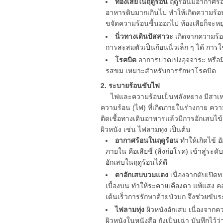
ท้องเสียในฤดูร้อน
ฤดูร้อนมีอากาศร้
อาหารดิบมากเกินไป ทำให้เกิดความร้อน
ขจัดความร้อนชื้นออกไป ท้องเสียก็จะหย
นิ่วทางเดินปัสสาวะ
เกิดจากความร้อ
การสะสมตัวเป็นก้อนนิ่วเล็ก ๆ ได้ กา
โรคบิด
อาการปวดเบ่งอุจจาระ หรือมีม
รสขม เหมาะสำหรับการรักษาโรคบิด
2. ระบายร้อนขับไฟ
ไฟและความร้อนเป็นพลังหยาง มีสาเหต
ความร้อน (ไฟ) ที่เกิดภายในร่างกาย ความ
ติดเชื้อทางเดินอาหารแล้วมีการอักเสบไข
ผิวหนัง เช่น ไฟลามทุ่ง เป็นต้น
อากาศร้อนในฤดูร้อน
ทำให้เกิดไข้ 
ภายใน คือเสียชี่ (สิ่งก่อโรค) เข้าสู่ระ
อักเสบในฤดูร้อนได้ดี
ตาอักเสบบวมแดง
เนื่องจากตับเปิด
เบื้องบน ทำให้ระคายเคืองตา แพ้แสง 
เต้นเร็วการรักษาด้วยบัวบก จึงช่วยขับ
ไฟลามทุ่ง
ผิวหนังอักเสบ เนื่องจากคว
ผิวหนังในหนังสือ ถังเปิ่นเฉ่า บันทึก