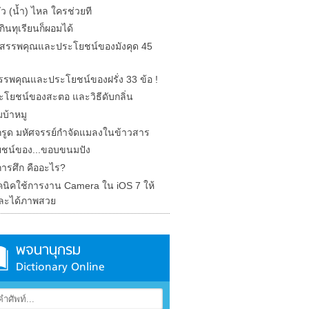
รั่ว (น้ำ) ไหล ใครช่วยที
ินทุเรียนก็ผอมได้
ด สรรพคุณและประโยชน์ของมังคุด 45
 สรรพคุณและประโยชน์ของฝรั่ง 33 ข้อ !
ะโยชน์ของสะตอ และวิธีดับกลิ่น
บ้าหมู
รูด มหัศจรรย์กำจัดแมลงในข้าวสาร
ชน์ของ...ขอบขนมปัง
การศึก คืออะไร?
คนิคใช้การงาน Camera ใน iOS 7 ให้
ละได้ภาพสวย
พจนานุกรม
Dictionary Online