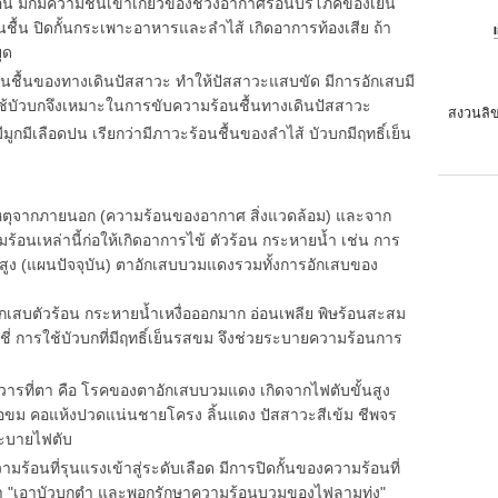
อน มักมีความชื้นเข้าเกี่ยวข้องช่วงอากาศร้อนบริโภคของเย็น
ชื้น ปิดกั้นกระเพาะอาหารและลำไส้ เกิดอาการท้องเสีย ถ้า
ุด
นชื้นของทางเดินปัสสาวะ ทำให้ปัสสาวะแสบขัด มีการอักเสบมี
รใช้บัวบกจึงเหมาะในการขับความร้อนชื้นทางเดินปัสสาวะ
สงวนลิข
ูกมีเลือดปน เรียกว่ามีภาวะร้อนชื้นของลำไส้ บัวบกมีฤทธิ์เย็น
ุจากภายนอก (ความร้อนของอากาศ สิ่งแวดล้อม) และจาก
ร้อนเหล่านี้ก่อให้เกิดอาการไข้ ตัวร้อน กระหายน้ำ เช่น การ
้สูง (แผนปัจจุบัน) ตาอักเสบบวมแดงรวมทั้งการอักเสบของ
อักเสบตัวร้อน กระหายน้ำเหงื่อออกมาก อ่อนเพลีย พิษร้อนสะสม
ดับชี่ การใช้บัวบกที่มีฤทธิ์เย็นรสขม จึงช่วยระบายความร้อนการ
ทวารที่ตา คือ โรคของตาอักเสบบวมแดง เกิดจากไฟตับขั้นสูง
คอขม คอแห้งปวดแน่นชายโครง ลิ้นแดง ปัสสาวะสีเข้ม ชีพจร
ระบายไฟตับ
ามร้อนที่รุนแรงเข้าสู่ระดับเลือด มีการปิดกั้นของความร้อนที่
ไว้ว่า "เอาบัวบกตำ และพอกรักษาความร้อนบวมของไฟลามทุ่ง"