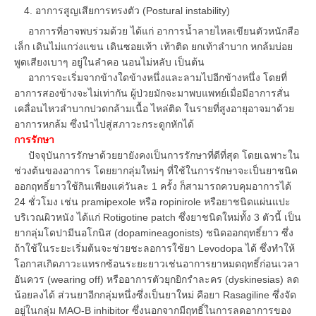
อาการสูญเสียการทรงตัว (Postural instability)
อาการที่อาจพบร่วมด้วย ได้แก่ อาการน้ำลายไหลเขียนตัวหนักสือ
เล็ก เดินไม่แกว่งแขน เดินซอยเท้า เท้าติด ยกเท้าลำบาก หกล้มบ่อย
พูดเสียงเบาๆ อยู่ในลำคอ นอนไม่หลับ เป็นต้น
อาการจะเริ่มจากข้างใดข้างหนึ่งและลามไปอีกข้างหนึ่ง โดยที่
อาการสองข้างจะไม่เท่ากัน ผู้ป่วยมักจะมาพบแพทย์เมื่อมีอาการสั่น
เคลื่อนไหวลำบากปวดกล้ามเนื้อ ไหล่ติด ในรายที่สูงอายุอาจมาด้วย
อาการหกล้ม ซึ่งนำไปสู่สภาวะกระดูกหักได้
การรักษา
ปัจจุบันการรักษาด้วยยายังคงเป็นการรักษาที่ดีที่สุด โดยเฉพาะใน
ช่วงต้นของอาการ โดยยากลุ่มใหม่ๆ ที่ใช้ในการรักษาจะเป็นยาชนิด
ออกฤทธิ์ยาวใช้กินเพียงแค่วันละ 1 ครั้ง ก็สามารถควบคุมอาการได้
24 ชั่วโมง เช่น pramipexole หรือ ropinirole หรือยาชนิดแผ่นแปะ
บริเวณผิวหนัง ได้แก่ Rotigotine patch ซึ่งยาชนิดใหม่ทั้ง 3 ตัวนี้ เป็น
ยากลุ่มโดปามีนอโกนิส (dopamineagonists) ชนิดออกฤทธิ์ยาว ซึ่ง
ถ้าใช้ในระยะเริ่มต้นจะช่วยชะลอการใช้ยา Levodopa ได้ ซึ่งทำให้
โอกาสเกิดภาวะแทรกซ้อนระยะยาวเช่นอาการยาหมดฤทธิ์ก่อนเวลา
อันควร (wearing off) หรืออาการตัวยุกยิกรำละคร (dyskinesias) ลด
น้อยลงได้ ส่วนยาอีกกลุ่มหนึ่งซึ่งเป็นยาใหม่ คือยา Rasagiline ซึ่งจัด
อยู่ในกลุ่ม MAO-B inhibitor ซึ่งนอกจากมีฤทธิ์ในการลดอาการของ