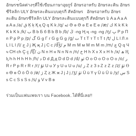
อักษรชนิดต่างๆที่ใช้เขียนภาษาอุยกูร์ อักษรอาหรับ อักษรละติน อักษร
ซีริลลิก ULY อักษรละตินแบบตุรกี สัทอักษร อักษรอาหรับ อักษร
ละติน อักษรซีริลลิก ULY อักษรละตินแบบตุรกี สัทอักษร ئا A a A a A
a A a
/a/
ق Ķ ķ Қ қ Q q K k
/q/
ئە Ə ə Ə ə E e E e
/æ/
ك K k K k
K k K k
/k/
ب B b Б б B b B b
/b/
ڭ -ng Ң ң -ng -ng
/ŋ/
پ P p П
п P p P p
/p/
گ G g Г г G g G g
/ɡ/
ت T t Т т T t T t
/t/
ل L l Л л
L l L l
/l/
ج J j Җ җ J j C c
/d͡ʒ/
م M m М м M m M m
/m/
چ Q q Ч
ч CH ch Ç ç
/t͡ʃ/
ن N n Н н N n N n
/n/
خ H h X x X x H h
/x/
ھ
H̡
Һ һ H h H h
/h/
د D d Д д D d D d
/d/
ئو O o О о О о O o
/o/
ر
h̡
R r Р р R r R r
/r/
ئۇ U u У у U u U u
/u/
ز Z z З з Z z Z z
/z/
ئۆ
Ɵ
Ө ө Ö ö Ö ö
/ø/
ژ Ȥ ȥ Ж ж J j J j
/ʒ/
ئۈ Ü ü Ү ү Ü ü Ü ü
/y/
س S
ɵ
s С с S s S s
/s/
ۋ V v В в
ร่วมเป็นแฟนเพจเรา บน Facebook..ได้ที่นี่เลย!!