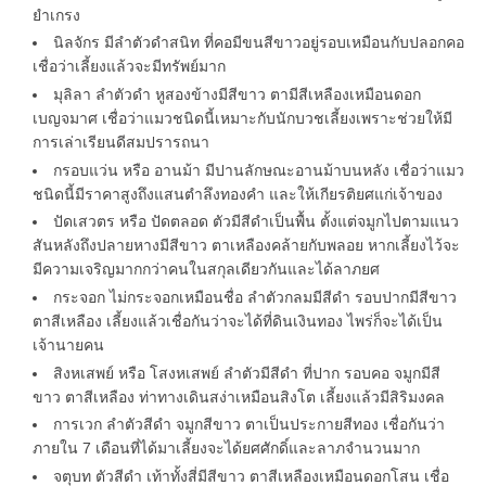
ยำเกรง
นิลจักร มีลำตัวดำสนิท ที่คอมีขนสีขาวอยู่รอบเหมือนกับปลอกคอ
เชื่อว่าเลี้ยงแล้วจะมีทรัพย์มาก
มุลิลา ลำตัวดำ หูสองข้างมีสีขาว ตามีสีเหลืองเหมือนดอก
เบญจมาศ เชื่อว่าแมวชนิดนี้เหมาะกับนักบวชเลี้ยงเพราะช่วยให้มี
การเล่าเรียนดีสมปรารถนา
กรอบแว่น หรือ อานม้า มีปานลักษณะอานม้าบนหลัง เชื่อว่าแมว
ชนิดนี้มีราคาสูงถึงแสนตำลึงทองคำ และให้เกียรติยศแก่เจ้าของ
ปัดเสวตร หรือ ปัดตลอด ตัวมีสีดำเป็นพื้น ตั้งแต่จมูกไปตามแนว
สันหลังถึงปลายหางมีสีขาว ตาเหลืองคล้ายกับพลอย หากเลี้ยงไว้จะ
มีความเจริญมากกว่าคนในสกุลเดียวกันและได้ลาภยศ
กระจอก ไม่กระจอกเหมือนชื่อ ลำตัวกลมมีสีดำ รอบปากมีสีขาว
ตาสีเหลือง เลี้ยงแล้วเชื่อกันว่าจะได้ที่ดินเงินทอง ไพร่ก็จะได้เป็น
เจ้านายคน
สิงหเสพย์ หรือ โสงหเสพย์ ลำตัวมีสีดำ ที่ปาก รอบคอ จมูกมีสี
ขาว ตาสีเหลือง ท่าทางเดินสง่าเหมือนสิงโต เลี้ยงแล้วมีสิริมงคล
การเวก ลำตัวสีดำ จมูกสีขาว ตาเป็นประกายสีทอง เชื่อกันว่า
ภายใน 7 เดือนที่ได้มาเลี้ยงจะได้ยศศักดิ์และลาภจำนวนมาก
จตุบท ตัวสีดำ เท้าทั้งสี่มีสีขาว ตาสีเหลืองเหมือนดอกโสน เชื่อ