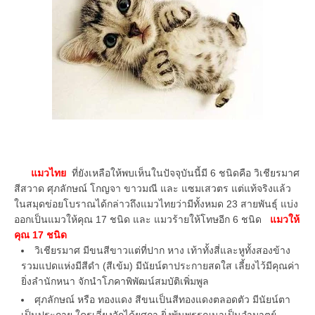
แมวไทย
ที่ยังเหลือให้พบเห็นในปัจจุบันนี้มี 6 ชนิดคือ วิเชียรมาศ
สีสวาด ศุภลักษณ์ โกญจา ขาวมณี และ แซมเสวตร แต่แท้จริงแล้ว
ในสมุดข่อยโบราณได้กล่าวถึงแมวไทยว่ามีทั้งหมด 23 สายพันธุ์ แบ่ง
ออกเป็นแมวให้คุณ 17 ชนิด และ แมวร้ายให้โทษอีก 6 ชนิด
แมวให้
คุณ 17 ชนิด
วิเชียรมาศ มีขนสีขาวแต่ที่ปาก หาง เท้าทั้งสี่และหูทั้งสองข้าง
รวมแปดแห่งมีสีดำ (สีเข้ม) มีนัยน์ตาประกายสดใส เลี้ยงไว้มีคุณค่า
ยิ่งลำนักหนา จักนำโภคาพิพัฒน์สมบัติเพิ่มพูล
ศุภลักษณ์ หรือ ทองแดง สีขนเป็นสีทองแดงตลอดตัว มีนัยน์ตา
เป็นประกาย ใครเลี่ยงจักได้ยศถา ยิ่งพ้นพรรณนาเป็นอำมาตย์