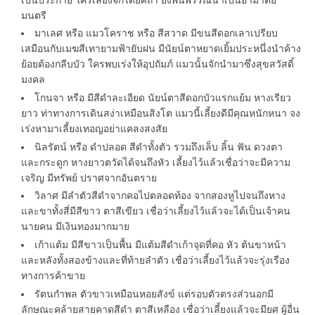
มนตรี
มาเลศ หรือ แมวโคราช หรือ สีสวาด มีขนสีดอกเลาเปรียบ
เสมือนกับเมฆสีเทายามฟ้ายับฝน มีนัยน์ตาหยาดเยิ้มประหนึ่งนำค้าง
ย้อยต้องกลีบบัว ใครพบเร่งให้อุปถัมภ์ แมวนั้นจักนำมาซึ่งสุขสวัสดิ์
มงคล
โกนจา หรือ มีสีดำละเอียด นัยน์ตาสีดอกบัวแรกแย้ม หางเรียว
ยาว ท่าทางการเดินสง่าเหมือนสิงโต แมวนี้เลี้ยงดีมีคุณหนักหนา จง
เร่งหามาเลี้ยงเทอญอย่าแคลงสงสัย
นิลรัตน์ หรือ ดำปลอด สีดำทั้งตัว รวมถึงเล็บ ลิ้น ฟัน ดวงตา
และกระดูก หางยาวตวัดได้จนถึงหัว เลี้ยงไว้แล้วเชื่อว่าจะมีความ
เจริญ มีทรัพย์ ปราศจากอันตราย
วิลาศ มีลำตัวสีดำจากคอไปตลอดท้อง จากสองหูไปจนถึงหาง
และขาทั้งสี่มีสีขาว ตาสีเขียว เชื่อว่าเลี้ยงไว้แล้วจะได้เป็นเจ้าคน
นายคน มีเงินทองมากมาย
เก้าแต้ม มีสีขาวเป็นพื้น มีแต้มสีดำเก้าจุดที่คอ หัว ต้นขาหน้า
และหลังทั้งสองข้างและที่ท้ายลำตัว เชื่อว่าเลี้ยงไว้แล้วจะรุ่งเรือง
ทางการค้าขาย
รัตนกำพล ตัวขาวเหมือนหอยสังข์ แต่รอบตัวตรงส่วนอกมี
ลักษณะคล้ายสายคาดสีดำ ตาสีเหลือง เชื่อว่าเลี้ยงแล้วจะมียศ ผู้อื่น