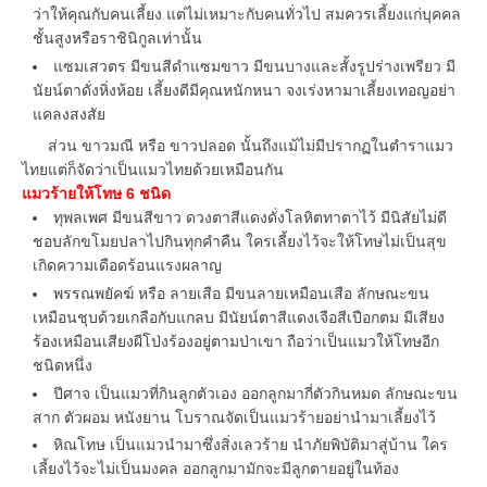
ว่าให้คุณกับคนเลี้ยง แต่ไม่เหมาะกับคนทั่วไป สมควรเลี้ยงแก่บุคคล
ชั้นสูงหรือราชินิกูลเท่านั้น
แซมเสวตร มีขนสีดำแซมขาว มีขนบางและสั้งรูปร่างเพรียว มี
นัยน์ตาดั่งหิ่งห้อย เลี้ยงดีมีคุณหนักหนา จงเร่งหามาเลี้ยงเทอญอย่า
แคลงสงสัย
ส่วน ขาวมณี หรือ ขาวปลอด นั้นถึงแม้ไม่มีปรากฏในตำราแมว
ไทยแต่ก็จัดว่าเป็นแมวไทยด้วยเหมือนกัน
แมวร้ายให้โทษ 6 ชนิด
ทุพลเพศ มีขนสีขาว ดวงตาสีแดงดั่งโลหิตทาตาไว้ มีนิสัยไม่ดี
ชอบลักขโมยปลาไปกินทุกคำคืน ใครเลี้ยงไว้จะให้โทษไม่เป็นสุข
เกิดความเดือดร้อนแรงผลาญ
พรรณพยัคฆ์ หรือ ลายเสือ มีขนลายเหมือนเสือ ลักษณะขน
เหมือนชุบด้วยเกลือกับแกลบ มีนัยน์ตาสีแดงเจือสีเปือกตม มีเสียง
ร้องเหมือนเสียงผีโป่งร้องอยู่ตามป่าเขา ถือว่าเป็นแมวให้โทษอีก
ชนิดหนึ่ง
ปีศาจ เป็นแมวที่กินลูกตัวเอง ออกลูกมากี่ตัวกินหมด ลักษณะขน
สาก ตัวผอม หนังยาน โบราณจัดเป็นแมวร้ายอย่านำมาเลี้ยงไว้
หิณโทษ เป็นแมวนำมาซึ่งสิ่งเลวร้าย นำภัยพิบัติมาสู่บ้าน ใคร
เลี้ยงไว้จะไม่เป็นมงคล ออกลูกมามักจะมีลูกตายอยู่ในท้อง