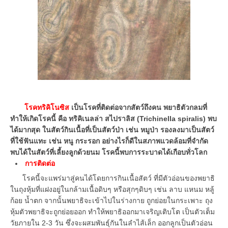
โรคทริคิโนซิส
เป็นโรคที่ติดต่อจากสัตว์ถึงคน พยาธิตัวกลมที่
ทำให้เกิดโรคนี้ คือ ทริคิเนลล่า สไปราลิส (Trichinella spiralis) พบ
ได้มากสุด ในสัตว์กินเนื้อที่เป็นสัตว์ป่า เช่น หมูป่า รองลงมาเป็นสัตว์
ที่ใช้ฟันแทะ เช่น หนู กระรอก อย่างไรก็ดีในสภาพแวดล้อมที่จำกัด
พบได้ในสัตว์ที่เลี้ยงลูกด้วยนม โรคนี้พบการระบาดได้เกือบทั่วโลก
การติดต่อ
โรคนี้จะแพร่มาสู่คนได้โดยการกินเนื้อสัตว์ ที่มีตัวอ่อนของพยาธิ
ในถุงหุ้มที่แฝงอยู่ในกล้ามเนื้อดิบๆ หรือสุกๆดิบๆ เช่น ลาบ แหนม หลู้
ก้อย น้ำตก จากนั้นพยาธิจะเข้าไปในร่างกาย ถูกย่อยในกระเพาะ ถุง
หุ้มตัวพยาธิจะถูกย่อยออก ทำให้พยาธิออกมาเจริญเติบโต เป็นตัวเต็ม
วัยภายใน 2-3 วัน ซึ่งจะผสมพันธุ์กันในลำไส้เล็ก ออกลูกเป็นตัวอ่อน