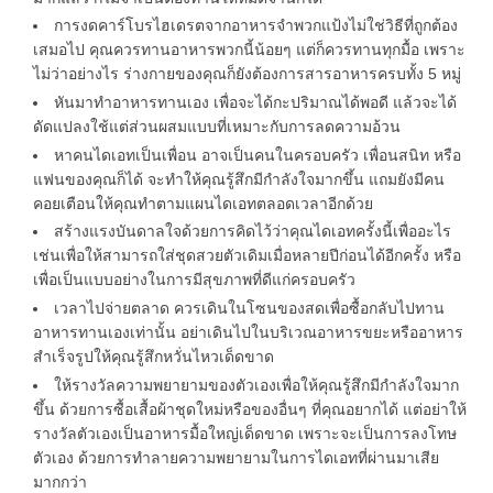
การงดคาร์โบรไฮเดรตจากอาหารจำพวกแป้งไม่ใช่วิธีที่ถูกต้อง
เสมอไป คุณควรทานอาหารพวกนี้น้อยๆ แต่ก็ควรทานทุกมื้อ เพราะ
ไม่ว่าอย่างไร ร่างกายของคุณก็ยังต้องการสารอาหารครบทั้ง 5 หมู่
หันมาทำอาหารทานเอง เพื่อจะได้กะปริมาณได้พอดี แล้วจะได้
ดัดแปลงใช้แต่ส่วนผสมแบบที่เหมาะกับการลดความอ้วน
หาคนไดเอทเป็นเพื่อน อาจเป็นคนในครอบครัว เพื่อนสนิท หรือ
แฟนของคุณก็ได้ จะทำให้คุณรู้สึกมีกำลังใจมากขึ้น แถมยังมีคน
คอยเตือนให้คุณทำตามแผนไดเอทตลอดเวลาอีกด้วย
สร้างแรงบันดาลใจด้วยการคิดไว้ว่าคุณไดเอทครั้งนี้เพื่ออะไร
เช่นเพื่อให้สามารถใส่ชุดสวยตัวเดิมเมื่อหลายปีก่อนได้อีกครั้ง หรือ
เพื่อเป็นแบบอย่างในการมีสุขภาพที่ดีแก่ครอบครัว
เวลาไปจ่ายตลาด ควรเดินในโซนของสดเพื่อซื้อกลับไปทาน
อาหารทานเองเท่านั้น อย่าเดินไปในบริเวณอาหารขยะหรืออาหาร
สำเร็จรูปให้คุณรู้สึกหวั่นไหวเด็ดขาด
ให้รางวัลความพยายามของตัวเองเพื่อให้คุณรู้สึกมีกำลังใจมาก
ขึ้น ด้วยการซื้อเสื้อผ้าชุดใหม่หรือของอื่นๆ ที่คุณอยากได้ แต่อย่าให้
รางวัลตัวเองเป็นอาหารมื้อใหญ่เด็ดขาด เพราะจะเป็นการลงโทษ
ตัวเอง ด้วยการทำลายความพยายามในการไดเอทที่ผ่านมาเสีย
มากกว่า