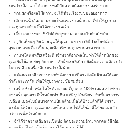
ระหว่างมื้อ และได้อาหารพอดีกับความต้องการของร่างกาย
ทานผักหรือผลไม้ทุกวัน จะได้ช่วยเรื่องระบบย่อยอาหาร
เลิกทานน้ำอัดลม เพราะเป็นแหล่งรวมน้ำตาล ที่ทำให้รูปร่าง
ของคุณอวบอ้วนขึ้นได้อย่างรวดเร็ว
เลี่ยงอาหารขยะ ซึ่งไม่ดีต่อสุขภาพและเต็มไปด้วยไขมัน
อยู่กับเพื่อนๆ ที่สนับสนุนให้คุณทานอาหารที่มีประโยชน์ต่อ
สุขภาพ แทนที่จะเป็นกลุ่มเพื่อนที่ชวนคุณทานอาหารขยะ
กาแฟใส่นมหรือเครื่องดื่มจำพวกค็อกเทลนั้น ทำให้น้ำหนักของ
คุณเพิ่มได้มากพอๆ กับอาหารสักมื้อเลยทีเดียว ดังนั้นควรระมัดระวัง
ในการเลือกเครื่องดื่มระหว่างมื้อด้วย
แม้คุณจะเกลียดการออกกำลังกาย แต่ก็ควรบังคับตัวเองให้ออก
กำลังกายทุกวัน เพื่อให้รูปร่างกระชับสมส่วน
เครื่องชั่งน้ำหนักไม่ใช่ตัวบอกผลที่ถูกต้อง 100% เสมอไป เพราะ
บางครั้ง คุณอาจมีน้ำหนักเท่าเดิม แต่มีรูปร่างที่กระชับขึ้นจากการ
เปลี่ยนแปลงไขมันบางส่วนเป็นกล้ามเนื้อได้บ้างแล้วก็ได้ เพราะ
ฉะนั้น ให้วัดว่าคุณผอมลงแค่ไหน จากไซส์เสื้อผ้าที่ใส่ จะแม่นยำ
กว่าการชั่งน้ำหนักมาก
จำไว้ว่าความเสียดายเป็นบ่อเกิดของความอ้วน หากคุณรู้สึกอิ่ม
มากแล้ว ก็ไม่จำเป็นต้องทานให้หมดจานก็ได้