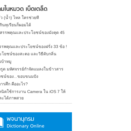
มในหมวด เบ็ดเตล็ด
รั่ว (น้ำ) ไหล ใครช่วยที
ินทุเรียนก็ผอมได้
ด สรรพคุณและประโยชน์ของมังคุด 45
 สรรพคุณและประโยชน์ของฝรั่ง 33 ข้อ !
ะโยชน์ของสะตอ และวิธีดับกลิ่น
บ้าหมู
รูด มหัศจรรย์กำจัดแมลงในข้าวสาร
ชน์ของ...ขอบขนมปัง
การศึก คืออะไร?
คนิคใช้การงาน Camera ใน iOS 7 ให้
ละได้ภาพสวย
พจนานุกรม
Dictionary Online