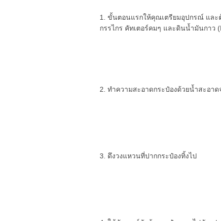
1. ขั้นตอนแรกให้คุณเตรียมอุปกรณ์ และต้
กรรไกร คัทเตอร์คมๆ และดินน้ำมันกาว (Bl
2. ทำความสะอาดกระป๋องด้วยน้ำสะอาดจนม
3. ดึงวงแหวนที่ปากกระป๋องทิ้งไป