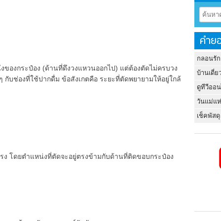
คำยอ
กลอนรัก
ึ่งของกระป๋อง (ด้านที่ดึงวงแหวนออกไป) แต่ต้องตัดไม่ครบวง
บ้านเดี่ย
กับช่องที่ใช้ปากดื่ม ข้อสังเกตคือ ระยะที่ตัดพยายามให้อยู่ใกล้
ดูทีวีออ
วันแม่แห
เช็คพัสดุ
ง โดยตำแหน่งที่ตัดจะอยู่ตรงข้ามกับด้านที่ติดขอบกระป๋อง