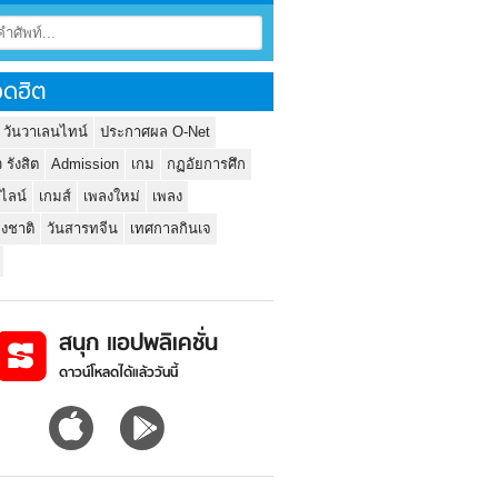
ดฮิต
 วันวาเลนไทน์
ประกาศผล O-Net
ว รังสิต
Admission
เกม
กฏอัยการศึก
นไลน์
เกมส์
เพลงใหม่
เพลง
่งชาติ
วันสารทจีน
เทศกาลกินเจ
สนุก แอปพลิเคชั่น
ดาวน์โหลดได้แล้ววันนี้