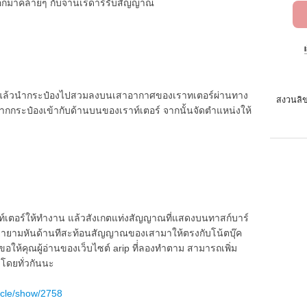
างออกมาคล้ายๆ กับจานเรดาร์รับสัญญาณ
๋อง แล้วนำกระป๋องไปสวมลงบนเสาอากาศของเราทเตอร์ผ่านทาง
สงวนลิข
ปากกระป๋องเข้ากับด้านบนของเราท์เตอร์ จากนั้นจัดตำแหน่งให้
เตอร์ให้ทำงาน แล้วสังเกตแท่งสัญญาณที่แสดงบนทาสก์บาร์
ายามหันด้านทีสะท้อนสัญญาณของเสามาให้ตรงกับโน้ตบุ๊ค
ขอให้คุณผู้อ่านของเว็บไซต์ arip ที่่ลองทำตาม สามารถเพิ่ม
 โดยทั่วกันนะ
ticle/show/2758