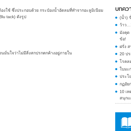
บทควา
องใช้ ซึ่งประกอบด้วย กระป๋องน้ำอัดลมที่ทำจากอะลูมิเนียม
u tack) ดังรูป
(น้ำ) 
ว้าว…ก
มังคุ
ข้อ!
ฝรั่ง
ั่นใจว่าไม่มีสิ่งสกปรกตกค้างอยู่ภายใน
20 ปร
โรคลม
ใบมะก
ประโย
กฏอัย
10 เท
สนุกแ