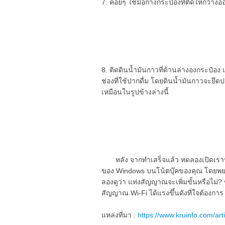
7. ค่อยๆ ใช้มือกางกระป๋องที่ตัดให้กว้
8. ติดดินน้ำมันกาวที่ด้านล่างองกระป
ช่องที่ใช้ปากดื่ม โดยดินน้ำมันกาวจะยึด
เหมือนในรูปข้างล่างนี้
หลัง จากทำเสร็จแล้ว ทดลองเปิดเราท์
ของ Windows บนโน้ตบุ๊คของคุณ โดยพย
ลองดูว่า แท่งสัญญาณจะเพิ่มขั้นหรือไม่? 
สัญญาณ Wi-Fi ได้แรงขึ้นดังที่ใจต้องการ
แหล่งที่มา :
https://www.kruinfo.com/ar