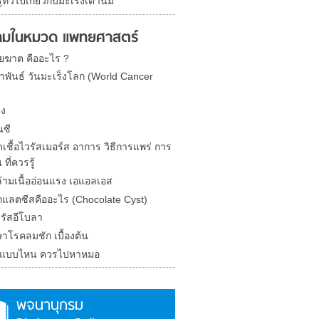
้ทั่วไปเกี่ยวกับมะเร็งเต้านม
มในหมวด แพทยศาสตร์
ยฆาต คืออะไร ?
ภาพันธ์ วันมะเร็งโลก (World Cancer
ิง
นซี
เชื้อไวรัสเมอร์ส อาการ วิธีการแพร่ การ
 ที่ควรรู้
้ามเนื้ออ่อนแรง เอแอลเอส
กแลตซีสคืออะไร (Chocolate Cyst)
รัสอีโบลา
กษาโรคลมชัก เบื้องต้น
น แบบไหน ควรไปหาหมอ
พจนานุกรม