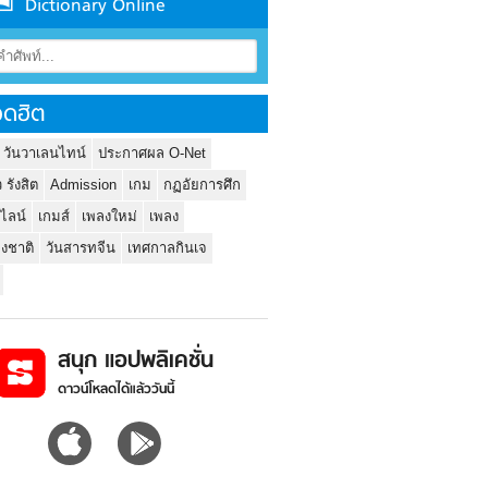
Dictionary Online
ดฮิต
 วันวาเลนไทน์
ประกาศผล O-Net
ว รังสิต
Admission
เกม
กฏอัยการศึก
นไลน์
เกมส์
เพลงใหม่
เพลง
่งชาติ
วันสารทจีน
เทศกาลกินเจ
สนุก แอปพลิเคชั่น
ดาวน์โหลดได้แล้ววันนี้