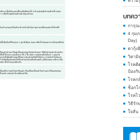
ความรู
บทควา
การุณ
4 กุม
Day)
ตากุ้งย
วิตามิ
โรคติด
ป้องกัน
โรคกล
ช็อกโ
โรคไว
วิธีรั
ใจสั่