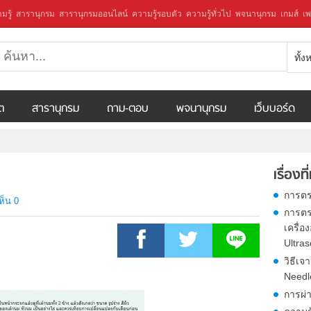
มรู้
สารานุกรม
สารานุกรมออนไลน์
ความรู้รอบตัว
ความรู้ทั่วไป
พจนานุกรม
เกมส์
เพ
ทั้
ีต
สารานุกรม
ถาม-ตอบ
พจนานุกรม
เว็บบอร์ด
เรื่องที
การตร
ห็น 0
การตร
เครื่
Ultra
วิธีเ
Needl
การผ่า