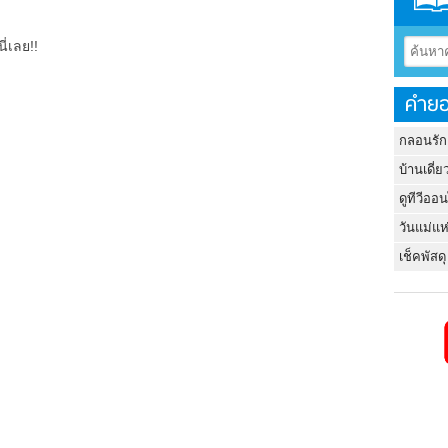
ี่เลย!!
คำยอ
กลอนรัก
บ้านเดี่ย
ดูทีวีออ
วันแม่แห
เช็คพัสดุ