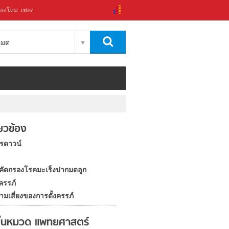
ลงใหม่
เพลง
งหมด
ี่ยวข้อง
ารดาวน์
ัดกรองโรคมะเร็งปากมดลูก
ครรภ์
ามเสี่ยงของการตั้งครรภ์
ในหมวด แพทยศาสตร์