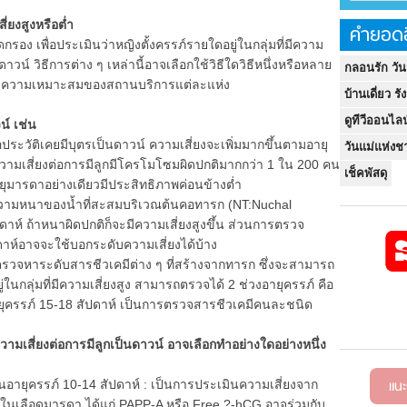
สี่ยงสูงหรือต่ำ
คำยอดฮ
ง เพื่อประเมินว่าหญิงตั้งครรภ์รายใดอยู่ในกลุ่มที่มีความ
ดาวน์ วิธีการต่าง ๆ เหล่านี้อาจเลือกใช้วิธีใดวิธีหนึ่งหรือหลาย
กลอนรัก วั
้อมและความเหมาะสมของสถานบริการแต่ละแห่ง
บ้านเดี่ยว รั
ดูทีวีออนไลน
น์ เช่น
ัติเคยมีบุตรเป็นดาวน์ ความเสี่ยงจะเพิ่มมากขึ้นตามอายุ
วันแม่แห่งชา
 ความเสี่ยงต่อการมีลูกมีโครโมโซมผิดปกติมากกว่า 1 ใน 200 คน
เช็คพัสดุ
ยุมารดาอย่างเดียวมีประสิทธิภาพค่อนข้างต่ำ
วามหนาของน้ำที่สะสมบริเวณต้นคอทารก (NT:Nuchal
าห์ ถ้าหนาผิดปกติก็จะมีความเสี่ยงสูงขึ้น ส่วนการตรวจ
าห์อาจจะใช้บอกระดับความเสี่ยงได้บ้าง
าระดับสารชีวเคมีต่าง ๆ ที่สร้างจากทารก ซึ่งจะสามารถ
ในกลุ่มที่มีความเสี่ยงสูง สามารถตรวจได้ 2 ช่วงอายุครรภ์ คือ
ายุครรภ์ 15-18 สัปดาห์ เป็นการตรวจสารชีวเคมีคนละชนิด
วามเสี่ยงต่อการมีลูกเป็นดาวน์ อาจเลือกทำอย่างใดอย่างหนึ่ง
แน
ครรภ์ 10-14 สัปดาห์ : เป็นการประเมินความเสี่ยงจาก
ในเลือดมารดา ได้แก่ PAPP-A หรือ Free ?-hCG อาจร่วมกับ