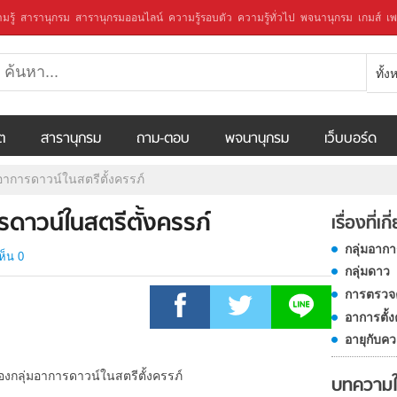
มรู้
สารานุกรม
สารานุกรมออนไลน์
ความรู้รอบตัว
ความรู้ทั่วไป
พจนานุกรม
เกมส์
เพ
ทั้
ีต
สารานุกรม
ถาม-ตอบ
พจนานุกรม
เว็บบอร์ด
อาการดาวน์ในสตรีตั้งครรภ์
ดาวน์ในสตรีตั้งครรภ์
เรื่องที่เก
กลุ่มอาก
ห็น 0
กลุ่มดาว
การตรวจค
อาการตั้ง
อายุกับคว
บทความ