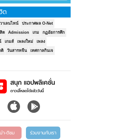
ิต
นวาเลนไทน์
ประกาศผล O-Net
งสิต
Admission
เกม
กฏอัยการศึก
์
เกมส์
เพลงใหม่
เพลง
ติ
วันสารทจีน
เทศกาลกินเจ
สนุก แอปพลิเคชั่น
ดาวน์โหลดได้แล้ววันนี้
ะนำ-ติชม
ร่วมงานกับเรา