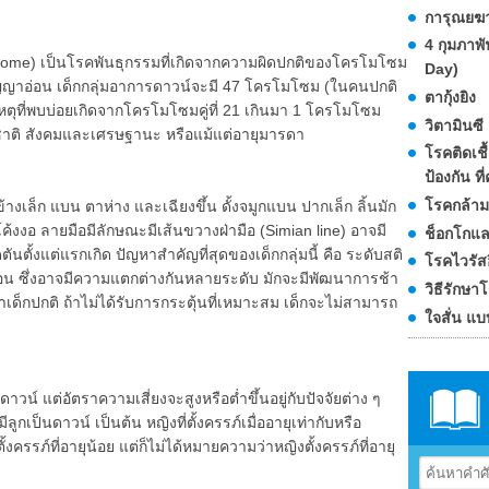
การุณยฆา
4 กุมภาพ
me) เป็นโรคพันธุกรรมที่เกิดจากความผิดปกติของโครโมโซม
Day)
ัญญาอ่อน เด็กกลุ่มอาการดาวน์จะมี 47 โครโมโซม (ในคนปกติ
ตากุ้งยิง
ที่พบบ่อยเกิดจากโครโมโซมคู่ที่ 21 เกินมา 1 โครโมโซม
วิตามินซี
ื้อชาติ สังคมและเศรษฐานะ หรือแม้แต่อายุมารดา
โรคติดเชื
ป้องกัน ที่
โรคกล้าม
ล็ก แบน ตาห่าง และเฉียงขึ้น ดั้งจมูกแบน ปากเล็ก ลิ้นมัก
อยโค้งงอ ลายมือมีลักษณะมีเส้นขวางฝ่ามือ (Simian line) อาจมี
ช็อกโกแล
นตั้งแต่แรกเกิด ปัญหาสำคัญที่สุดของเด็กกลุ่มนี้ คือ ระดับสติ
โรคไวรัส
่อน ซึ่งอาจมีความแตกต่างกันหลายระดับ มักจะมีพัฒนาการช้า
วิธีรักษา
ว่าเด็กปกติ ถ้าไม่ได้รับการกระตุ้นที่เหมาะสม เด็กจะไม่สามารถ
ใจสั่น 
์ แต่อัตราความเสี่ยงจะสูงหรือต่ำขึ้นอยู่กับปัจจัยต่าง ๆ
ูกเป็นดาวน์ เป็นต้น หญิงที่ตั้งครรภ์เมื่ออายุเท่ากับหรือ
้งครรภ์ที่อายุน้อย แต่ก็ไม่ได้หมายความว่าหญิงตั้งครรภ์ที่อายุ