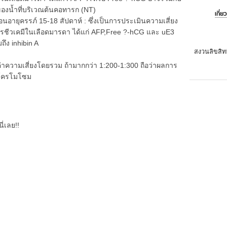
องน้ำที่บริเวณต้นคอทารก (NT)
เกี่ย
ุครรภ์ 15-18 สัปดาห์ : ซึ่งเป็นการประเมินความเสี่ยง
ชีวเคมีในเลือดมารดา ได้แก่ AFP,Free ?-hCG และ uE3
ถึง inhibin A
สงวนลิขสิท
วามเสี่ยงโดยรวม ถ้ามากกว่า 1:200-1:300 ถือว่าผลการ
จโครโมโซม
ี่เลย!!