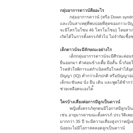
กลุ่มอาการดาวน์คืออะไร
กลุ่มอาการดาวน์ (หรือ Down syndro
และเป็นสาเหตุที่พบบ่อยที่สุดของภาวะป
จะมีโครโมโซม 46 โครโมโซม) โดยสาเหตุ
เกิดได้ในการตั้งครรภ์ทั่วไป ไม่จำกัดเช
เด็กดาวน์จะมีลักษณะอย่างไร
เด็กกลุ่มอาการดาวน์จะมีศีรษะค่อนข้างเ
ยื่นออกมา ตัวค่อนข้างเตี้ย มือสั้น นิ้วก้
โรคหัวใจพิการแต่กำเนิดหรือโรคลำไส้อุดตั
ปัญญา (IQ) ต่ำกว่าเด็กปกติ หรือปัญญาอ
เด็กจะชันคอ นั่ง ยืน เดิน และพูดได้ช้าก
ช่วยเหลือตนเองได
ใครบ้างเสี่ยงต่อการมีลูกเป็นดาวน์
หญิงตั้งครรภ์ทุกคนมีโอกาสมีลูกเป็นดาวน
เช่น อายุมารดาขณะตั้งครรภ์ ประวัติเคยมีล
มากกว่า 35 ปี จะมีความเสี่ยงสูงกว่าหญิงตั
น้อยจะไม่มีโอกาสคลอดลูกเป็นดาวน์