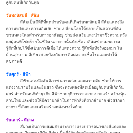
คู่กับคนที่เกิดวันพุธ
วันพฤหัสบดี - สีส้ม
สีส้มเป็นสีที่ดีที่สุดสำหรับคนที่เกิดวันพฤหัสบดี สีส้มแสดงถึง
ความหวังและความอิ่มเอิบ ช่วยเปลี่ยนโลกให้กลายเป็นสถานที่อัน
ชวนหลงใหลสำหรับการอาศัยอยู่ ช่วยส่งเสริมและนำมาซึ่งความหวัง
แก่ผู้คนที่โชคร้ายในชีวิต นอกจากนั้นยังเชื่อว่าสีส้มช่วยเผยความ
รู้สึกที่เก็บไว้ซึ่งเป็นการดีเมื่อ ได้แสดงความรู้สึกที่แท้จริงออกมา ใน
ด้านสุขภาพ สีเขียวช่วยป้องกันการติดต่อจากเชื้อโรคและทำให้
สุขภาพดี
วันศุกร์ - สีฟ้า
สีฟ้าแสดงถึงสันติภาพ ความสงบและความฝัน ช่วยให้การ
แต่งงานราบรื่นและยืนยาว ซึ่งจะทรงพลังที่สุดเมื่ออยู่กับคนที่เกิดวัน
ศุกร์ สำหรับคนที่ทำธุรกิจ สีฟ้าช่วยยุติการทะเลาะเบาะแว้ง สร้างหุ้น
ส่วนใหม่และช่วยให้มีความกล้าในการทำสิ่งที่ยากลำบาก ช่วยรักษา
อาการขี้เกียจและเสริมสร้างพลังทางใจด้วย
วันเสาร์ - สีม่วง
สีม่วงเป็นการผสมผสานระหว่างแรงปรารถนาของสีแดงและ
ความสงบเงียบของสีฟ้า สีม่วงเป็นที่รู้จักสำหรับความลึกลับ ความ