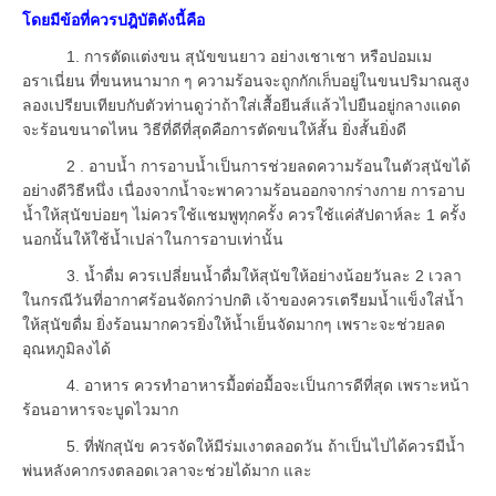
โดยมีข้อที่ควรปฎิบัติดังนี้คือ
1. การตัดแต่งขน สุนัขขนยาว อย่างเชาเชา หรือปอมเม
อราเนี่ยน ที่ขนหนามาก ๆ ความร้อนจะถูกกักเก็บอยู่ในขนปริมาณสูง
ลองเปรียบเทียบกับตัวท่านดูว่าถ้าใส่เสื้อยีนส์แล้วไปยืนอยู่กลางแดด
จะร้อนขนาดไหน วิธีที่ดีที่สุดคือการตัดขนให้สั้น ยิ่งสั้นยิ่งดี
2 . อาบน้ำ การอาบน้ำเป็นการช่วยลดความร้อนในตัวสุนัขได้
อย่างดีวิธีหนึ่ง เนื่องจากน้ำจะพาความร้อนออกจากร่างกาย การอาบ
น้ำให้สุนัขบ่อยๆ ไม่ควรใช้แชมพูทุกครั้ง ควรใช้แค่สัปดาห์ละ 1 ครั้ง
นอกนั้นให้ใช้น้ำเปล่าในการอาบเท่านั้น
3. น้ำดื่ม ควรเปลี่ยนน้ำดื่มให้สุนัขให้อย่างน้อยวันละ 2 เวลา
ในกรณีวันที่อากาศร้อนจัดกว่าปกติ เจ้าของควรเตรียมน้ำแข็งใส่น้ำ
ให้สุนัขดื่ม ยิ่งร้อนมากควรยิ่งให้น้ำเย็นจัดมากๆ เพราะจะช่วยลด
อุณหภูมิลงได้
4. อาหาร ควรทำอาหารมื้อต่อมื้อจะเป็นการดีที่สุด เพราะหน้า
ร้อนอาหารจะบูดไวมาก
5. ที่พักสุนัข ควรจัดให้มีร่มเงาตลอดวัน ถ้าเป็นไปได้ควรมีน้ำ
พ่นหลังคากรงตลอดเวลาจะช่วยได้มาก และ