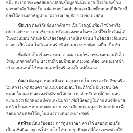
หนึ่ง ที่เรามักจะพูดคุยแลกเปลี่ยนข้อมูลกันน้อยมาก บ้างก็มองข้าม
ความสำคัญไปซะงั้น แต่ความจริงแล้วก่อนจะเลือกซื้อหมอนก็มีเรื่องที่
ต้องให้ความสำคัญนำมาพิจารณาอยู่สัก 4 หัวข้อด้วยกัน
ข้อแรก
ต้องรู้กันก่อนว่าตัวเรา เป็นโรคภูมิแพ้อะไรบ้างหรือ
เปล่า อย่างบางคนแพ้ปุยนุ่น หรือละอองขนเป็ดขนไก่ที่ใช้เป็นวัสดุไส้
ในของหมอน ก็ต้องหลีกเลี่ยงวัสดุที่เราแพ้เหล่านั้น ไปใช้อย่างอื่นแทน
อาจจะเป็นโฟม โพลีเอสเตอร์ หรือวัสดุธรรมชาติอย่างอื่น เป็นต้น
ข้อสอง
เป็นเรื่องของขนาด แต่ละคนก็ชอบขนาดหมอนที่เล็ก
ใหญ่แตกต่างกันไป บางคนก็ชอบมีหมอนกองเต็มเตียง แต่พอเอาเข้า
จริงตอนนอนก็ใช้หมอนแค่หนึ่งหรือสองใบแค่นั้นเอง
ถัดมา
ต้องดูว่าหมอนมี ความสามารถ ในการรองรับ ดีพอหรือ
ไม่ ควรจะทดสอบความแน่นของหมอน โดยที่ถ้ามันมีแรงดัน นิด
หน่อยก็แสดงว่าจะรองรับศีรษะได้มากกว่า สำหรับคนที่มักจะนอน
หงายควรเลือกหมอนที่ต่ำและนิ่มกว่าเพื่อให้คออยู่ในตำแหน่งที่สบาย
แต่ถ้าเป็นคนชอบนอนตะแคง ควรจะเลือกหมอนสูงกว่าสักหน่อย เพื่อ
จัดแนวสันหลังให้อยู่ในแนวตรงที่พอเหมาะพอดี
สุดท้าย
เป็นเรื่องของ การดูแลรักษา ควรใช้ปลอกหมอนกัน
เปื้อนเพื่อยืดอายุการใช้งานไปได้นาน ๆ เพียงแค่นี้ก็คงจะพอช่วยให้