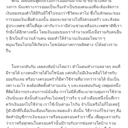
พักนี้ ได้ยินคนพูดถึงเรื่องการออมกันมากมาย ขยายไปหลาย
วงการ นั่นเพราะการออมเป็นเรื่องจำเป็นของตนเองที่จะต้องจัดการ
เงินทองของตัวให้มีกินมีใช้ไปจนกว่าชีวิตจะหาไม่ ซึ่งในลักษณะของ
การออมเงินเพื่อตัวเองนั้น ย่อมจะขยายวงไปถึงครอบครัว และสังคม
สู่ประเทศชาติในที่สุด เท่ากับว่าเรามีส่วนช่วยเหลือประเทศชาติที่เรา
รักยิ่งได้อีกทางหนึ่ง โดยเงินออมของเราจำนวนหนึ่งเมื่อรวมกับคนอื่น
ๆ อีกเป็นจำนวนล้านคน ย่อมทำให้จำนวนเงินออมโตมาก ๆ
หมุนเวียนไปก่อให้เกิดประโยชน์ต่อภาคการผลิตต่าง ๆได้อย่างราบ
รื่น
ในทางกลับกัน เคยสงสัยบ้างไหมว่า ทำไมคนทำงานหลายๆ คนที่
มีรายได้ บางคนมีรายได้ไม่ใช่น้อย แต่กลับไม่มีเงินเหลือไว้สำหรับ
ออมกันเลย หรือบางครอบครัวก็มีค่าใช้จ่ายที่มากกว่ารายได้ นั่นเป็น
เพราะอะไร คงต้องคิดตั้งคำถามเล่น ๆ และลองตอบกันดู เหตุผลหนึ่ง
ที่คิดได้จากประสบการณ์นั่นคือ การไม่มีสิ่งที่จะมาควบคุมการใช้จ่าย
เงินนั่นเอง ดังนั้นตัวเองก็จะไม่เคยรู้ว่าจริง ๆ แล้วเดือนหนึ่งนั้นที่เรา
ควักเงินออกไปใช้จ่าย เราใช้เป็นค่าอะไรกัน จำเป็นหรือไม่ก็ไม่เคยรู้
รู้ตัวอีกทีก็เมื่อเงินเดือนเกือบจะหมดแล้ว ดังนั้น วิธีการแก้ไขง่ายๆ คือ
จัดทำบัญชีการเงินของเราหรือของครอบครัวเราขึ้น เพื่อดูแลรายรับ
ว่าเราหรือทุกคนในครอบครัวนั้นมีรายรับจากช่องทางใดบ้าง รวม