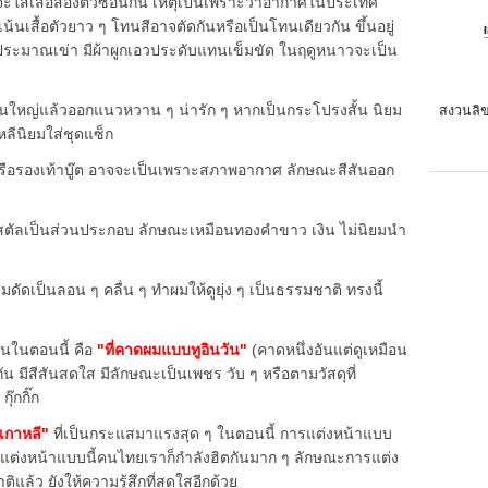
ะใส่เสื้อสองตัวซ้อนกัน เหตุเป็นเพราะว่าอากาศในประเทศ
้นเสื้อตัวยาว ๆ โทนสีอาจตัดกันหรือเป็นโทนเดียวกัน ขึ้นอยู่
ประมาณเข่า มีผ้าผูกเอวประดับแทนเข็มขัด ในฤดูหนาวจะเป็น
นใหญ่แล้วออกแนวหวาน ๆ น่ารัก ๆ หากเป็นกระโปรงสั้น นิยม
สงวนลิข
าหลีนิยมใส่ชุดแซ็ก
 หรือรองเท้าบู๊ต อาจจะเป็นเพราะสภาพอากาศ ลักษณะสีสันออก
สตัลเป็นส่วนประกอบ ลักษณะเหมือนทองคำขาว เงิน ไม่นิยมนำ
ัดเป็นลอน ๆ คลื่น ๆ ทำผมให้ดูยุ่ง ๆ เป็นธรรมชาติ ทรงนี้
มกันในตอนนี้ คือ
"ที่คาดผมแบบทูอินวัน"
(คาดหนึ่งอันแต่ดูเหมือน
 มีสีสันสดใส มีลักษณะเป็นเพชร วับ ๆ หรือตามวัสดุที่
ุ๊กกิ๊ก
เกาหลี"
ที่เป็นกระแสมาแรงสุด ๆ ในตอนนี้ การแต่งหน้าแบบ
แต่งหน้าแบบนี้คนไทยเราก็กำลังฮิตกันมาก ๆ ลักษณะการแต่ง
ล้ว ยังให้ความรู้สึกที่สดใสอีกด้วย