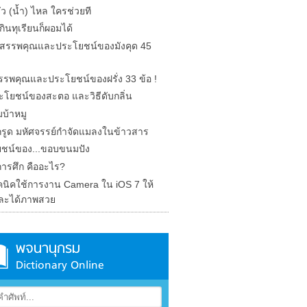
รั่ว (น้ำ) ไหล ใครช่วยที
ินทุเรียนก็ผอมได้
ด สรรพคุณและประโยชน์ของมังคุด 45
 สรรพคุณและประโยชน์ของฝรั่ง 33 ข้อ !
ะโยชน์ของสะตอ และวิธีดับกลิ่น
บ้าหมู
รูด มหัศจรรย์กำจัดแมลงในข้าวสาร
ชน์ของ...ขอบขนมปัง
การศึก คืออะไร?
คนิคใช้การงาน Camera ใน iOS 7 ให้
ละได้ภาพสวย
พจนานุกรม
Dictionary Online