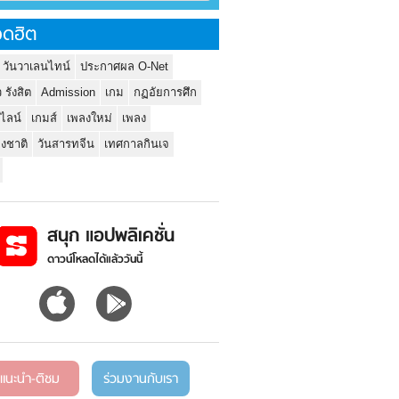
ดฮิต
 วันวาเลนไทน์
ประกาศผล O-Net
ว รังสิต
Admission
เกม
กฏอัยการศึก
นไลน์
เกมส์
เพลงใหม่
เพลง
่งชาติ
วันสารทจีน
เทศกาลกินเจ
สนุก แอปพลิเคชั่น
ดาวน์โหลดได้แล้ววันนี้
แนะนำ-ติชม
ร่วมงานกับเรา