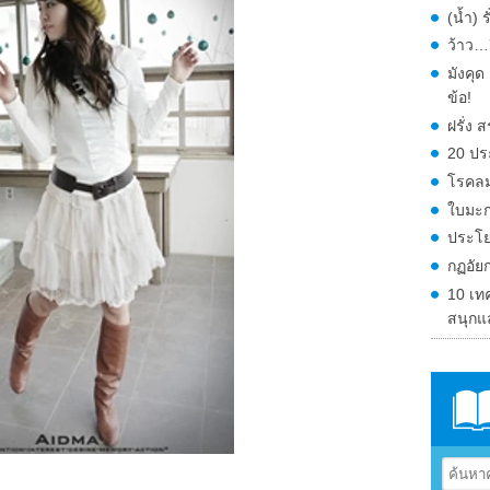
(น้ำ) 
ว้าว…ก
มังคุ
ข้อ!
ฝรั่ง
20 ปร
โรคลม
ใบมะก
ประโย
กฏอัย
10 เท
สนุกแ