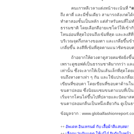
คนเกาหลีเวลาแต่งหน้าจะเน้นที่
"
ถึง ตาตี่ และมีชั้นเดียว สามารถลังเกต
ทำตาสองชั้นเป็นหลัก แต่สำหรับคนที่ไม
ธรรมชาติ โดยเลือกสีอายแชโดว์ให้เข้า
โทนอ่อนที่สุดไปจนถึงเข้มที่สุด และลงสีท
บริเวณจุดกึ่งกลางของตา และเกลี่ยขึ้นข
เกลี่ยขึ้น ลงสีที่เข้มที่สุดตามแนวชิดขอบต
ถ้าอยากให้ดวงตาดูสวยคมชัดยิ่งขึ
เพราะดูซอฟต์เป็นธรรมชาติมากกว่า แล
เท่านั้น ซึ่งจะลากให้เป็นเส้นเล็กที่สุ
จนถึงหางตาเท่า ๆ กัน และใช้แปรงเกลี่ยเ
เขียนที่ขอบตา โดยเขียนที่ขอบตาด้านใน อี
ขนตาปลอม ซึ่งนิยมแซมขนตาแบบที่เป็น
เริ่มจากโคนไล่ขึ้นไปที่ปลายและปัดมาสค
ขนตาปลอมกลืนเป็นหนึ่งเดียวกัน ดูเป็น
ข้อมูลจาก : www.globalfashionreport.
++
อัพเดท อินเทรนด์ กับ เสื้อผ้าสีแสบสด
!
++
เลือกแว่นกันแดด ให้เก๋ไก๋ รับกับใบหน้า