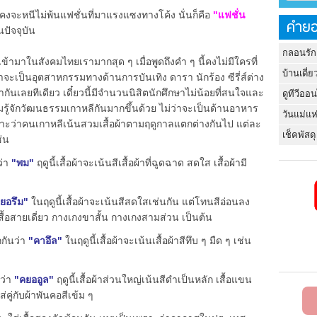
คงจะหนีไม่พ้นแฟชั่นที่มาแรงแซงทางโค้ง นั่นก็คือ
"แฟชั่น
คำยอ
ปัจจุบัน
กลอนรัก
มเข้ามาในสังคมไทยเรามากสุด ๆ เมื่อพูดถึงคำ ๆ นี้คงไม่มีใครที่
บ้านเดี่ย
่าจะเป็นอุตสาหกรรมทางด้านการบันเทิง ดารา นักร้อง ซีรี่ส์ต่าง
กันเลยทีเดียว เดี๋ยวนี้มีจำนวนนิสิตนักศึกษาไม่น้อยที่สนใจและ
ดูทีวีออ
มรู้จักวัฒนธรรมเกาหลีกันมากขึ้นด้วย ไม่ว่าจะเป็นด้านอาหาร
วันแม่แห
ราะว่าคนเกาหลีเน้นสวมเสื้อผ้าตามฤดูกาลแตกต่างกันไป แต่ละ
เช็คพัสดุ
ช่น
ว่า
"พม"
ฤดูนี้เสื้อผ้าจะเน้นสีเสื้อผ้าที่ฉูดฉาด สดใส เสื้อผ้ามี
ยอรึม"
ในฤดูนี้เสื้อผ้าจะเน้นสีสดใสเช่นกัน แต่โทนสีอ่อนลง
เสื้อสายเดี่ยว กางเกงขาสั้น กางเกงสามส่วน เป็นต้น
กกันว่า
"คาอึล"
ในฤดูนี้เสื้อผ้าจะเน้นเสื้อผ้าสีทึบ ๆ มืด ๆ เช่น
นว่า
"คยออูล"
ฤดูนี้เสื้อผ้าส่วนใหญ่เน้นสีดำเป็นหลัก เสื้อแขน
คู่กับผ้าพันคอสีเข้ม ๆ