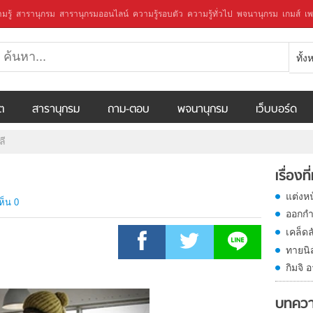
มรู้
สารานุกรม
สารานุกรมออนไลน์
ความรู้รอบตัว
ความรู้ทั่วไป
พจนานุกรม
เกมส์
เพ
ทั้
ีต
สารานุกรม
ถาม-ตอบ
พจนานุกรม
เว็บบอร์ด
ลี
เรื่องที
แต่งห
ห็น 0
ออกกำ
เคล็ด
ทายนิ
กิมจิ
บทควา