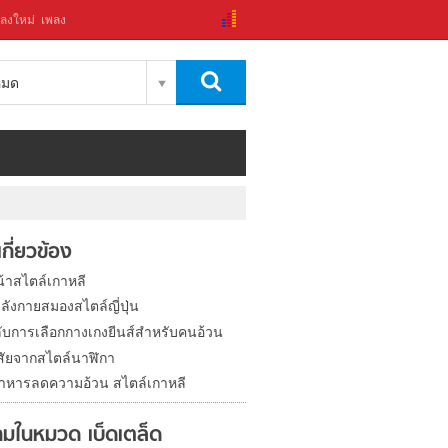
ลงใหม่
เพลง
งหมด
่เกี่ยวข้อง
น้าสไตล์เกาหลี
ลังกายสมองสไตล์ญี่ปุ่น
ลับการเลือกกางเกงยีนส์สำหรับคนอ้วน
สัยจากสไตล์นาฬิกา
 อาหารลดความอ้วน สไตล์เกาหลี
มในหมวด เบ็ดเตล็ด