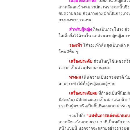
เสื้อสไตล์เกาหลี
โดยส่วนใหญ่แล้วจ
เกาหลีค่อนข้างหนาวเย็น เพราะฉะนั้นจึงเน
กับความชอบ ส่วนกางเกง มักเป็นกางเกง
กางเกงขายาวแทน
สำหรับผู้หญิง
ก็จะเป็นกระโปรง ส่ว
ใส่เล็กกิ้งไว้ด้านใน แต่ส่วนมากผู้หญิงเก
รองเท้า
ใส่รองเท้าส้นสูงเป็นหลัก
โทนสีพื้น ๆ
เครื่องประดับ
ส่วนใหญ่ใช้เพชรคริ
ทองมาเป็นส่วนประกอบนะคะ
ทรงผม
เน้นความเป็นธรรมชาติ นิยมด
สามารถทำได้ทั้งผู้หญิงและผู้ชาย
เครื่องประดับผม
ที่กำลังเป็นที่นิย
มีสองอัน) มีลักษณะแยกเป็นสองแฉกด้วยกัน
ประดิษฐ์มา หรือเป็นกิ๊บติดผมแนวน่ารัก ๆ ก
รวมไปถึง
"แฟชั่นการแต่งหน้าแบบ
เกาหลีจะเน้นแบบธรรมชาติเป็นหลัก การ
หน้าแบบนี้ นอกจากจะดูสวยอย่างธรรมชาติแ