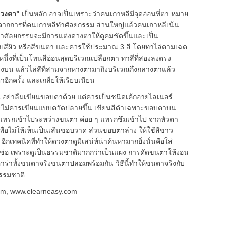
ดวงตา"
เป็นหลัก อาจเป็นเพราะว่าคนเกาหลีมีจุดอ่อนที่ตา หมาย
ได้จากการที่คนเกาหลีทำศัลยกรรม ส่วนใหญ่แล้วคนเกาหลีเน้น
่ทำศัลยกรรมจะมีการแต่งดวงตาให้ดูคมชัดขึ้นและเป็น
กับสีผิว หรือสีขนตา และควรใช้ประมาณ 3 สี โดยทาไล่ตามเฉด
ี่หนึ่งที่เป็นโทนสีอ่อนสุดบริเวณเปลือกตา ทาสีที่สองลงตรง
้างบน แล้วไล่สีที่สามจากหางตามาถึงบริเวณกึ่งกลางตาแล้ว
าอีกครั้ง และเกลี่ยให้เรียบเนียน
้น อย่าลืมเขียนขอบตาด้วย แต่ควรเป็นชนิดเค้กอายไลเนอร์
ะไม่ควรเขียนแบบตวัดปลายขึ้น เขียนสีดำเฉพาะขอบตาบน
ดโดยแทรกเข้าไประหว่างขนตา ค่อย ๆ แทรกซึมเข้าไป จากหัวตา
พื่อไม่ให้เห็นเป็นเส้นขอบวาด
ส่วนขอบตาล่าง ให้ใช้สีขาว
กเทคนิคที่ทำให้ดวงตาดูมีเสน่ห์น่าค้นหามากยิ่งนั่นคือใส่
ช่อ เพราะดูเป็นธรรมชาติมากกว่าเป็นแผง การดัดขนตาให้งอน
าร่าทั้งขนตาจริงขนตาปลอมพร้อมกัน วิธีนี้ทำให้ขนตาจริงกับ
ธรรมชาติ
com,
www.elearneasy.com