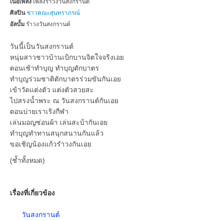
เนื้อเพลง
เพลงรำวงวันสงกรานต์
ศิลปิน
ชาวคณะสุนทราภรณ์
อัลบั้ม
รำวงวันสงกรานต์
วันนี้เป็นวันสงกรานต์
หนุ่มสาวชาวบ้านเบิกบานจิตใจจริงเอย
ตอนเช้าทำบุญ ทำบุญตักบาตร
ทำบุญร่วมชาติตักบาตรร่วมขันกันเอย
เข้าวัดแต่งตัว แต่งตัวสวยสะ
ไปสรงน้ำพระ ณ วันสงกรานต์กันเอย
ตอนบ่ายเราเริงกีฬา
เล่นมอญซ่อนผ้า เล่นสะบ้ากันเอย
ทำบุญทำทานสนุกสนานกันแล้ว
ขอเชิญน้องแก้วรำวงกันเอย
(ซ้ำทั้งหมด)
เรื่องที่เกี่ยวข้อง
วันสงกรานต์