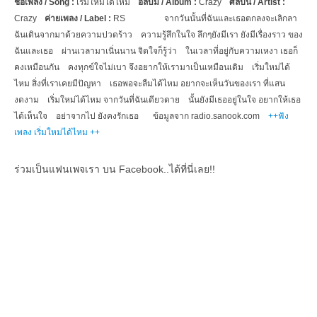
ชื่อเพลง /
Song :
เริ่มใหม่ได้ไหม
อัลบั้ม /
Album :
Crazy
ศิลปิน /
Artist :
Crazy
ค่ายเพลง /
Label :
RS
จากวันนั้นที่ฉันและเธอตกลงจะเลิกลา
ฉันเดินจากมาด้วยความปวดร้าว
ความรู้สึกในใจ ลึกๆยังมีเรา ยังมีเรื่องราว ของ
ฉันและเธอ
ผ่านเวลามาเนิ่นนาน จิตใจก็รู้ว่า
ในเวลาที่อยู่กับความเหงา เธอก็
คงเหมือนกัน
คงทุกข์ใจไม่เบา จึงอยากให้เรามาเป็นเหมือนเดิม
เริ่มใหม่ได้
ไหม สิ่งที่เราเคยมีปัญหา
เธอพอจะลืมได้ไหม อยากจะเห็นวันของเรา ที่แสน
งดงาม
เริ่มใหม่ได้ไหม จากวันที่ฉันเดียวดาย
นั้นยังมีเธออยู่ในใจ อยากให้เธอ
ได้เห็นใจ
อย่าจากไป ยังคงรักเธอ
ข้อมูลจาก
radio.sanook.com
++ฟัง
เพลง เริ่มใหม่ได้ไหม ++
ร่วมเป็นแฟนเพจเรา บน Facebook..ได้ที่นี่เลย!!