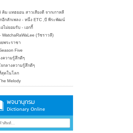
ติ คิม แทฮยอน สาวเสียงดี จากเกาหลี
กอีกสักเพลง - หนึ่ง ETC ,บี พีระพัฒน์
ธอไม่ยอมรับ - เอกกี้
- WatchaRaWaLee (วัชราวลี)
อยพระราชา
 Season Five
ความรู้สึกดีๆ
ใจกลางความรู้สึกดีๆ
ี่สุดในโลก
The Melody
พจนานุกรม
Dictionary Online