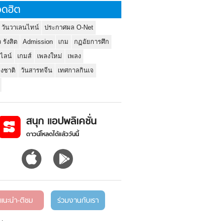
ดฮิต
 วันวาเลนไทน์
ประกาศผล O-Net
ว รังสิต
Admission
เกม
กฏอัยการศึก
นไลน์
เกมส์
เพลงใหม่
เพลง
่งชาติ
วันสารทจีน
เทศกาลกินเจ
สนุก แอปพลิเคชั่น
ดาวน์โหลดได้แล้ววันนี้
แนะนำ-ติชม
ร่วมงานกับเรา