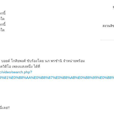
นี้
งใด
นี้
สงวนลิข
งใด
 บอยด์ โกสิยพงศ์ ขับร้องโดย นภ พรชำนิ จำหน่ายพร้อม
ควิดิโอ เพลงแสงหนึ่ง ได้ที่
c/video/search.php?
0%B9%81%E0%B8%AA%E0%B8%87%E0%B8%AB%E0%B8%99%E0%B8%B
ี่เลย!!