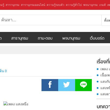
มรู้
สารานุกรม
สารานุกรมออนไลน์
ความรู้รอบตัว
ความรู้ทั่วไป
พจนานุกรม
เกมส์
เพ
ทั้
ีต
สารานุกรม
ถาม-ตอบ
พจนานุกรม
เว็บบอร์ด
เรื่องที
เพลง 
ห็น 0
เนื้อเ
แสงกั
แสงหนึ
แสงดา
บทควา