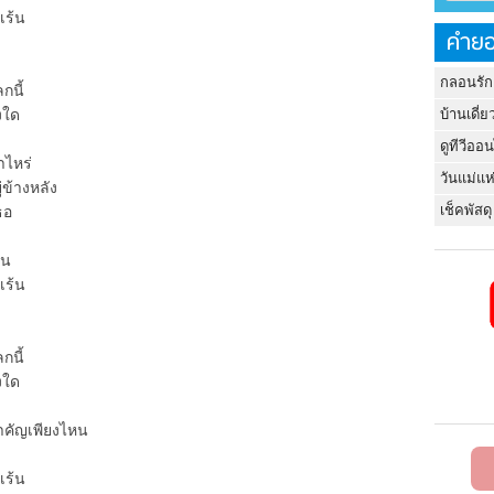
เร้น
คำยอ
กลอนรัก
นี้
บ้านเดี่ย
งใด
ดูทีวีออ
ไหร่
วันแม่แห
้างหลัง
เช็คพัสดุ
ธอ
็น
เร้น
นี้
งใด
คัญเพียงไหน
เร้น