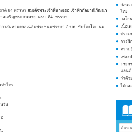
ก่อนจ
ียรติ 84 พรรษา
สมเด็จพระเจ้าพี่นางเธอ เจ้าฟ้ากัลยาณิวัฒนา
ไทย
าสเจริญพระชนมายุ ครบ 84 พรรษา
วงโยธ
เนื้อเ
อกาสมหามงคลเฉลิมพระชนมพรรษา 7 รอบ ขับร้องโดย นพ
ประเภ
การฝึก
ความรู
เพลงป
รายกา
แลนด์
ว่าด้ว
่าไหร่
ไม้กล
ร
วั่น
ธอ
็น