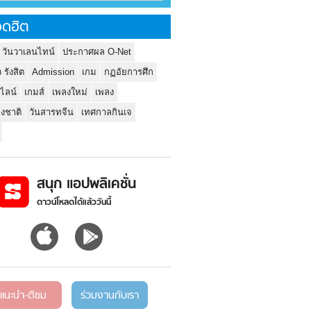
ดฮิต
 วันวาเลนไทน์
ประกาศผล O-Net
ว รังสิต
Admission
เกม
กฏอัยการศึก
นไลน์
เกมส์
เพลงใหม่
เพลง
่งชาติ
วันสารทจีน
เทศกาลกินเจ
สนุก แอปพลิเคชั่น
ดาวน์โหลดได้แล้ววันนี้
แนะนำ-ติชม
ร่วมงานกับเรา