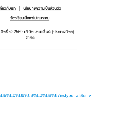
เกี่ยวกับเรา
นโยบายความเป็นส่วนตัว
ร้องเรียนเนื้อหาไม่เหมาะสม
สิทธิ์ ©
2569 บริษัท เทนเซ็นต์ (ประเทศไทย)
จำกัด
6%E0%B9%88%E0%B8%87&stype=all&si=v