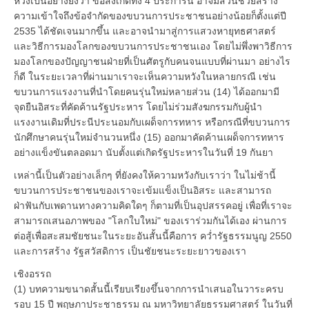
หวังเป็นอย่างยิ่งว่า ข้อสังเกตทั้ง 4 ประการนี้ อาจมีส่วนช่วยสร้าง
ความเข้าใจถึงข้อจำกัดของขบวนการประชาชนอย่างน้อยก็ตั้งแต่ปี
2535 ได้ชัดเจนมากขึ้น และอาจนำมาสู่การแสวงหายุทธศาสตร์
และวิธีการมองโลกของขบวนการประชาชนเอง โดยไม่พึ่งพาวิธีการ
มองโลกของปัญญาชนฝ่ายที่เป็นศัตรูกับคนจนแบบที่ผ่านมา อย่างไร
ก็ดี ในระยะเวลาที่ผ่านมาเราจะเห็นความหวังในหลายกรณี เช่น
ขบวนการแรงงานที่นำโดยคนรุ่นใหม่หลายส่วน (14) ได้ออกมามี
จุดยืนอิสระที่คัดค้านรัฐประหาร โดยไม่ร่วมสังฆกรรมกับผู้นำ
แรงงานเดิมที่ประนีประนอมกับเผด็จการทหาร หรือกรณีที่ขบวนการ
นักศึกษาคนรุ่นใหม่จำนวนหนึ่ง (15) ออกมาคัดค้านเผด็จการทหาร
อย่างแข็งขันตลอดมา นับตั้งแต่เกิดรัฐประหารในวันที่ 19 กันยา
เหล่านี้เป็นตัวอย่างเล็กๆ ที่ยังคงให้ความหวังกับเราว่า ในไม่ช้านี้
ขบวนการประชาชนของเราจะเข้มแข็งเป็นอิสระ และสามารถ
ฝ่าฟันกับเพดานทางความคิดใดๆ ก็ตามที่เป็นอุปสรรคอยู่ เพื่อที่เราจะ
สามารถเสนอภาพของ "โลกใบใหม่" ของเราร่วมกันได้เอง ผ่านการ
ต่อสู้เพื่อสะสมชัยชนะในระยะอันสั้นนี้คือการ คว่ำรัฐธรรมนูญ 2550
และการสร้าง รัฐสวัสดิการ เป็นชัยชนะระยะยาวของเรา
เชิงอรรถ
(1) บทความขนาดสั้นนี้เรียบเรียงขึ้นจากการนำเสนอในวาระครบ
รอบ 15 ปี พฤษภาประชาธรรม ณ มหาวิทยาลัยธรรมศาสตร์ ในวันที่