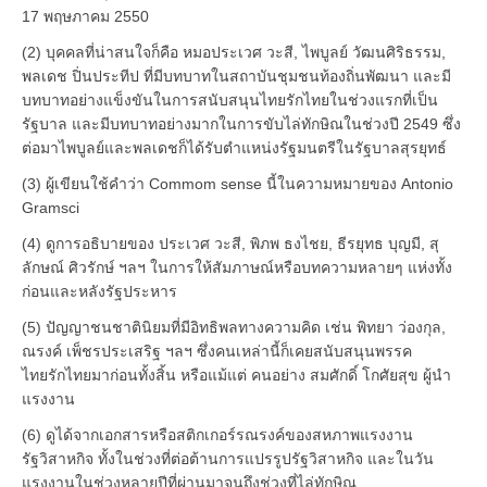
17 พฤษภาคม 2550
(2) บุคคลที่น่าสนใจก็คือ หมอประเวศ วะสี, ไพบูลย์ วัฒนศิริธรรม,
พลเดช ปิ่นประทีป ที่มีบทบาทในสถาบันชุมชนท้องถิ่นพัฒนา และมี
บทบาทอย่างแข็งขันในการสนับสนุนไทยรักไทยในช่วงแรกที่เป็น
รัฐบาล และมีบทบาทอย่างมากในการขับไล่ทักษิณในช่วงปี 2549 ซึ่ง
ต่อมาไพบูลย์และพลเดชก็ได้รับตำแหน่งรัฐมนตรีในรัฐบาลสุรยุทธ์
(3) ผู้เขียนใช้คำว่า Commom sense นี้ในความหมายของ Antonio
Gramsci
(4) ดูการอธิบายของ ประเวศ วะสี, พิภพ ธงไชย, ธีรยุทธ บุญมี, สุ
ลักษณ์ ศิวรักษ์ ฯลฯ ในการให้สัมภาษณ์หรือบทความหลายๆ แห่งทั้ง
ก่อนและหลังรัฐประหาร
(5) ปัญญาชนชาตินิยมที่มีอิทธิพลทางความคิด เช่น พิทยา ว่องกุล,
ณรงค์ เพ็ชรประเสริฐ ฯลฯ ซึ่งคนเหล่านี้ก็เคยสนับสนุนพรรค
ไทยรักไทยมาก่อนทั้งสิ้น หรือแม้แต่ คนอย่าง สมศักดิ์ โกศัยสุข ผู้นำ
แรงงาน
(6) ดูได้จากเอกสารหรือสติกเกอร์รณรงค์ของสหภาพแรงงาน
รัฐวิสาหกิจ ทั้งในช่วงที่ต่อต้านการแปรรูปรัฐวิสาหกิจ และในวัน
แรงงานในช่วงหลายปีที่ผ่านมาจนถึงช่วงที่ไล่ทักษิณ