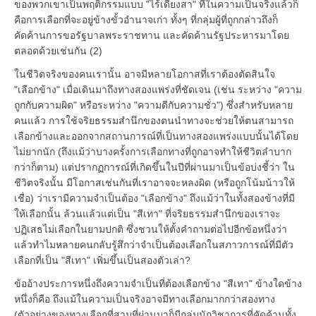
ของพวกเขาเป็นพฤติกรรมแบบ "ไร้เดียงสา" ที่ในความเป็นจริงแล้วก็
คือการเลือกที่จะอยู่ข้างขั้วอำนาจเก่า ทั้งๆ ที่กลุ่มผู้ที่ถูกกล่าวถึงก็
คัดค้านการขอรัฐบาลพระราชทาน และคัดค้านรัฐประหารมาโดย
ตลอดด้วยเช่นกัน (2)
ในชีวิตจริงของคนเรานั้น อาจมีหลายโอกาสที่เราต้องตัดสินใจ
"เลือกข้าง" เมื่อเดินมาถึงทางสองแพร่งที่ชัดเจน (เช่น ระหว่าง "ความ
ถูกกับความผิด" หรือระหว่าง "ความดีกับความชั่ว") ซึ่งสำหรับหลาย
คนแล้ว การใช้จริยธรรมสำนึกของตนนำทางจะช่วยให้ตนสามารถ
เลือกข้างและออกจากสถานการณ์ที่เป็นทางสองแพร่งแบบนั้นได้โดย
ไม่ยากนัก (ถึงแม้ว่าบางครั้งการเลือกทางที่ถูกอาจทำให้ชีวิตลำบาก
กว่าก็ตาม) แต่ปรากฏการณ์ที่เกิดขึ้นในปีที่ผ่านมาเป็นข้อบ่งชี้ว่า ใน
ชีวิตจริงนั้น มีโอกาสเช่นกันที่เราอาจจะหลงผิด (หรือถูกโน้มน้าวให้
เชื่อ) ว่าเรามีความจำเป็นต้อง "เลือกข้าง" ถึงแม้ว่าในทั้งสองข้างที่มี
ให้เลือกนั้น ล้วนแล้วแต่เป็น "สีเทา" ที่จริยธรรมสำนึกของเราจะ
ปฏิเสธไม่เลือกในยามปกติ ซึ่งชวนให้ตั้งคำถามต่อไปอีกข้อหนึ่งว่า
แล้วทำไมหลายคนกลับรู้สึกว่าจำเป็นต้องเลือกในสภาวการณ์ที่มีตัว
เลือกที่เป็น "สีเทา" เพิ่มขึ้นเป็นสองตัวเล่า?
ข้ออ้างประการหนึ่งถึงความจำเป็นที่ต้องเลือกข้าง "สีเทา" ข้างใดข้าง
หนึ่งก็คือ ถึงแม้ในความเป็นจริงอาจมีทางเลือกมากกว่าสองทาง
(ตัวอย่างของทางเลือกที่สามที่ผ่านมาก็มีกลุ่มนักวิชาการที่คัดค้านทั้ง