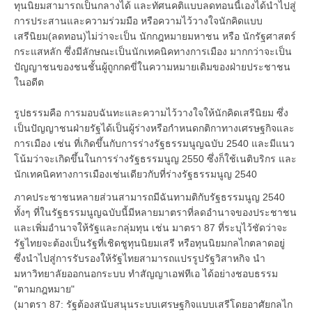
ทุนนิยมสามารถเป็นกลางได้ และทัศนคติแบบลดทอนนี้เองได้นำไปสู่
การประสานและความร่วมมือ หรือความไว้วางใจนักคิดแบบ
เสรีนิยม(ลดทอน)ไม่ว่าจะเป็น นักกฎหมายมหาชน หรือ นักรัฐศาสตร์
กระแสหลัก ซึ่งมีลักษณะเป็นนักเทคนิคทางการเมือง มากกว่าจะเป็น
ปัญญาชนของชนชั้นผู้ถูกกดขี่ในความหมายเดิมของฝ่ายประชาชน
ในอดีต
รูปธรรมคือ การมอบฉันทะและความไว้วางใจให้นักคิดเสรีนิยม ซึ่ง
เป็นปัญญาชนฝ่ายรัฐได้เป็นผู้ร่างหรือกำหนดกติกาทางเศรษฐกิจและ
การเมือง เช่น ที่เกิดขึ้นกับการร่างรัฐธรรมนูญฉบับ 2540 และมีแนว
โน้มว่าจะเกิดขึ้นในการร่างรัฐธรรมนูญ 2550 ซึ่งก็ใช้เนติบริกร และ
นักเทคนิคทางการเมืองเช่นเดียวกับที่ร่างรัฐธรรมนูญ 2540
ภาคประชาชนหลายส่วนสามารถมีฉันทามติกับรัฐธรรมนูญ 2540
ทั้งๆ ที่ในรัฐธรรมนูญฉบับนี้มีหลายมาตราที่ลดอำนาจของประชาชน
และเพิ่มอำนาจให้รัฐและกลุ่มทุน เช่น มาตรา 87 ที่ระบุไว้ชัดว่าจะ
รัฐไทยจะต้องเป็นรัฐที่เชิดชูทุนนิยมเสรี หรือทุนนิยมกลไกตลาดอยู่
ซึ่งนำไปสู่การรับรองให้รัฐไทยสามารถแปรรูปรัฐวิสาหกิจ นำ
มหาวิทยาลัยออกนอกระบบ ทำสัญญาเอฟทีเอ ได้อย่างชอบธรรม
"ตามกฎหมาย"
(มาตรา 87: รัฐต้องสนับสนุนระบบเศรษฐกิจแบบเสรีโดยอาศัยกลไก