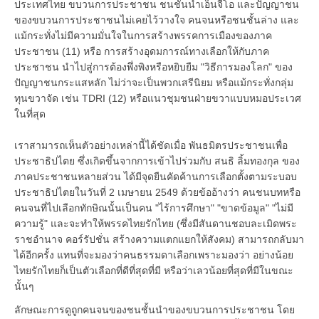
ประเทศไทย ขบวนการประชาชน ชนชั้นนำเอ็นจีโอ และปัญญาชน
ของขบวนการประชาชนไม่เคยไว้วางใจ คนจนหรือชนชั้นล่าง และ
แม้กระทั่งไม่มีความมั่นใจในการสร้างพรรคการเมืองของภาค
ประชาชน (11) หรือ การสร้างอุดมการณ์ทางเลือกให้กับภาค
ประชาชน นำไปสู่การต้องพึ่งพิงหรือหยิบยืม "วิธีการมองโลก" ของ
ปัญญาชนกระแสหลัก ไม่ว่าจะเป็นพวกเสรีนิยม หรือแม้กระทั่งกลุ่ม
ทุนขวาจัด เช่น TDRI (12) หรือแนวชุมชนฝ่ายขวาแบบหมอประเวศ
ในที่สุด
เราสามารถเห็นตัวอย่างเหล่านี้ได้ชัดเมื่อ พันธมิตรประชาชนเพื่อ
ประชาธิปไตย ซึ่งเกิดขึ้นจากการเข้าไปร่วมกับ สนธิ ลิ้มทองกุล ของ
ภาคประชาชนหลายส่วน ได้มีจุดยืนคัดค้านการเลือกตั้งตามระบอบ
ประชาธิปไตยในวันที่ 2 เมษายน 2549 ด้วยข้ออ้างว่า คนชนบทหรือ
คนจนที่ไปเลือกทักษิณนั้นเป็นคน "ไร้การศึกษา" "ขาดข้อมูล" "ไม่มี
ความรู้" และจะทำให้พรรคไทยรักไทย (ซึ่งมีสันดานชอบละเมิดพระ
ราชอำนาจ คอร์รัปชั่น สร้างความแตกแยกให้สังคม) สามารถกลับมา
ได้อีกครั้ง แทนที่จะมองว่าคนธรรมดาเลือกเพราะมองว่า อย่างน้อย
ไทยรักไทยก็เป็นตัวเลือกที่ดีที่สุดที่มี หรือว่าเลวน้อยที่สุดที่มีในขณะ
นั้นๆ
ลักษณะการดูถูกคนจนของชนชั้นนำของขบวนการประชาชน โดย