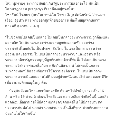
ไหม พูดง่ายๆ ระหว่างทักษิณกับรัฐประหารผมเอาอะไร มันเป็น
โศกนาฏกรรม (tragedy) ที่เราต้องอยู่ตรงนั้น"
ไชยยันต์ ไชยพร (บทสัมภาษณ์ใน วิรพา อังกูรทัศนียรัตน์ "อ่านเอา
เรื่อง: รัฐประหาร ทางออกสุดท้ายของการเมืองไทยยุคทักษิณ?"
สารคดี ตุลาคม 2549)
"ในชีวิตผมไม่เคยเป็นกลาง ไม่เคยเป็นกลางระหว่างความถูกต้องและ
ความผิด ไม่เป็นกลางระหว่างความถูกกับความชั่ว ระหว่าง
ประชาธิปไตยกับไม่เป็นประชาธิปไตย ไม่เคยเป็นกลางระหว่าง
ธรรมะและอธรรม ไม่เคยเป็นกลางระหว่างวิชาและอวิชา หรือ
ระหว่างกติการัฐธรรมนูญที่ถูกต้องกับกติกาที่จัดตั้ง ไม่เคยเป็นกลาง
ระหว่างอิสรภาพของสื่อกับการกีดกันอิสรภาพ ไม่เคยเป็นกลาง
ระหว่างหลักนิติธรรมกับการใช้ความอยุติธรรม ไม่เคยเป็นกลาง
ระหว่างความดีและความไม่ดี ผมอยู่ฝ่ายหนึ่งเสมอไป และตลอดชีวิต
เชื่อว่าฝ่ายที่ผมอยู่นั้นถูกต้อง ...
... ปัจจุบันสังคมไทยแตกเป็นสองซีก ตัวเลขไม่สำคัญว่าจะเป็น 16
ล้าน หรือ 19 ล้าน ถ้าสังคมไทยยังแตกแยก เกลียดชังถึงขั้นนี้ และสิ่ง
แวดล้อมเอื้ออำนวยให้มีความเกลียดชัดกันต่อไป ให้มีการประหัต
ประหารกันต่อไป น่ากลัว น่ากลัวมาก เป็นสิ่งที่ทุกๆ ฝ่ายต้องพยายาม
ป้องกันไม่ให้เกิดขึ้น"