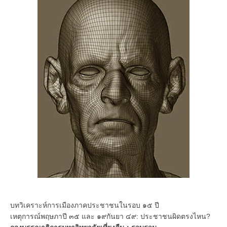
บทวิเคราะห์การเมืองภาคประชาชนในรอบ ๑๕ ปี
เหตุการณ์พฤษภาปี ๓๕ และ ๑๙กันยา ๔๙: ประชาชนผิดตรงไหน?