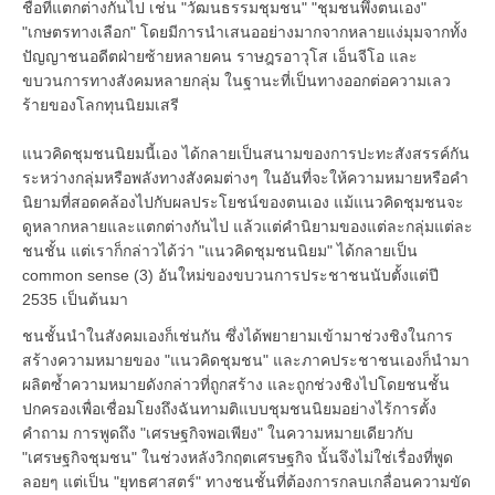
ชื่อที่แตกต่างกันไป เช่น "วัฒนธรรมชุมชน" "ชุมชนพึ่งตนเอง"
"เกษตรทางเลือก" โดยมีการนำเสนออย่างมากจากหลายแง่มุมจากทั้ง
ปัญญาชนอดีตฝ่ายซ้ายหลายคน ราษฎรอาวุโส เอ็นจีโอ และ
ขบวนการทางสังคมหลายกลุ่ม ในฐานะที่เป็นทางออกต่อความเลว
ร้ายของโลกทุนนิยมเสรี
แนวคิดชุมชนนิยมนี้เอง ได้กลายเป็นสนามของการปะทะสังสรรค์กัน
ระหว่างกลุ่มหรือพลังทางสังคมต่างๆ ในอันที่จะให้ความหมายหรือคำ
นิยามที่สอดคล้องไปกับผลประโยชน์ของตนเอง แม้แนวคิดชุมชนจะ
ดูหลากหลายและแตกต่างกันไป แล้วแต่คำนิยามของแต่ละกลุ่มแต่ละ
ชนชั้น แต่เราก็กล่าวได้ว่า "แนวคิดชุมชนนิยม" ได้กลายเป็น
common sense (3) อันใหม่ของขบวนการประชาชนนับตั้งแต่ปี
2535 เป็นต้นมา
ชนชั้นนำในสังคมเองก็เช่นกัน ซึ่งได้พยายามเข้ามาช่วงชิงในการ
สร้างความหมายของ "แนวคิดชุมชน" และภาคประชาชนเองก็นำมา
ผลิตซ้ำความหมายดังกล่าวที่ถูกสร้าง และถูกช่วงชิงไปโดยชนชั้น
ปกครองเพื่อเชื่อมโยงถึงฉันทามติแบบชุมชนนิยมอย่างไร้การตั้ง
คำถาม การพูดถึง "เศรษฐกิจพอเพียง" ในความหมายเดียวกับ
"เศรษฐกิจชุมชน" ในช่วงหลังวิกฤตเศรษฐกิจ นั้นจึงไม่ใช่เรื่องที่พูด
ลอยๆ แต่เป็น "ยุทธศาสตร์" ทางชนชั้นที่ต้องการกลบเกลื่อนความขัด