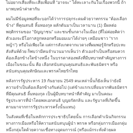
ไม่อยากเสี่ยงที่จะเสียเพื่อนที่ "อาจจะ" ได้ทะเลาะกันในเรื่องพวกนี้ ถ้า
มาพบหน้าค่าตากัน
ผมไม่มีข้อมูลพอที่จะบอกได้ว่าการปลุกระดมด้วยวาทกรรม "ต้องเลือก
ข้าง" ที่คุณสนธิ ลิ้มทองกุล ผลักดันมาเป็นเวลานาน (1) มีผลต่อ
พฤติกรรมของ "ปัญญาชน" และชนชั้นกลางในเมือง (ที่ไม่ค่อยคิดว่า
ตัวเองจะมีโอกาสถูกหลอกหรือมอมเมาได้ง่ายๆ เหมือนชาว "ราก
หญ้า") หรือไม่เพียงใด แต่การสังเกตจากแวดวงที่ผมพอรู้จักหรือปะทะ
สังสันท์ด้วย ก็พบว่ามีคนจำนวนมากเห็นว่า ตัวเองจำเป็นหรือสมควร
ต้องเลือกข้างใดข้างหนึ่ง ในบรรดาสองพลังที่มีบทบาทสำคัญทางการ
เมืองในขณะนั้น คือ เลือกสนับสนุนคุณสนธิและพันธมิตรฯ หรือ
สนับสนุนคุณทักษิณและพรรคไทยรักไทย
หลังการรัฐประหาร 19 กันยายน 2549 คนเหล่านั้นก็ยังเห็นว่ายังมี
ความจำเป็นต้องเลือกข้างกันต่อไป (แต่ข้างแรกเปลี่ยนจากพันธมิตรฯ
ที่มีคุณสนธิ ลิ้มทองกุล เป็นผู้มีบทบาทนำที่สำคัญ มาเป็นคณะ
รัฐประหารที่นำโดยพลเอกสนธิ บุญยรัตกลิน และรัฐบาลที่เกิดขึ้น
ตามมาจากการรัฐประหารครั้งนั้นแทน)
ในสังคมที่เชื่อในหลักการประชาธิปไตยนั้น การเลือกดำเนินกิจกรรม
ทางการเมืองหรือให้ความสนับสนุนผู้นำ พรรค หรือกลุ่มการเมืองกลุ่ม
หนึ่งกลุ่มใดด้วยความเชื่อทางอุดมการณ์ (หรือแม้กระทั่งด้วยผล