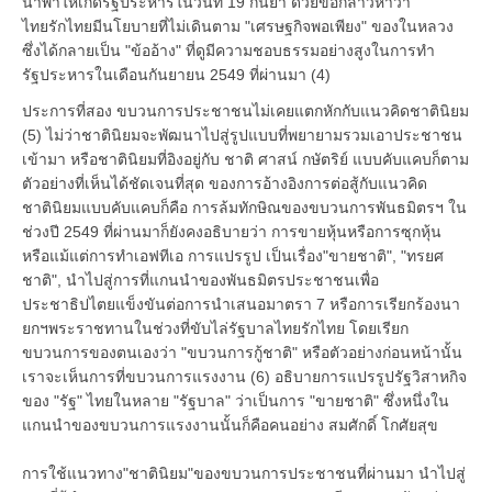
นำพาให้เกิดรัฐประหารในวันที่ 19 กันยา ด้วยข้อกล่าวหาว่า
ไทยรักไทยมีนโยบายที่ไม่เดินตาม "เศรษฐกิจพอเพียง" ของในหลวง
ซึ่งได้กลายเป็น "ข้ออ้าง" ที่ดูมีความชอบธรรมอย่างสูงในการทำ
รัฐประหารในเดือนกันยายน 2549 ที่ผ่านมา (4)
ประการที่สอง ขบวนการประชาชนไม่เคยแตกหักกับแนวคิดชาตินิยม
(5) ไม่ว่าชาตินิยมจะพัฒนาไปสู่รูปแบบที่พยายามรวมเอาประชาชน
เข้ามา หรือชาตินิยมที่อิงอยู่กับ ชาติ ศาสน์ กษัตริย์ แบบคับแคบก็ตาม
ตัวอย่างที่เห็นได้ชัดเจนที่สุด ของการอ้างอิงการต่อสู้กับแนวคิด
ชาตินิยมแบบคับแคบก็คือ การล้มทักษิณของขบวนการพันธมิตรฯ ใน
ช่วงปี 2549 ที่ผ่านมาก็ยังคงอธิบายว่า การขายหุ้นหรือการซุกหุ้น
หรือแม้แต่การทำเอฟทีเอ การแปรรูป เป็นเรื่อง"ขายชาติ", "ทรยศ
ชาติ", นำไปสู่การที่แกนนำของพันธมิตรประชาชนเพื่อ
ประชาธิปไตยแข็งขันต่อการนำเสนอมาตรา 7 หรือการเรียกร้องนา
ยกฯพระราชทานในช่วงที่ขับไล่รัฐบาลไทยรักไทย โดยเรียก
ขบวนการของตนเองว่า "ขบวนการกู้ชาติ" หรือตัวอย่างก่อนหน้านั้น
เราจะเห็นการที่ขบวนการแรงงาน (6) อธิบายการแปรรูปรัฐวิสาหกิจ
ของ "รัฐ" ไทยในหลาย "รัฐบาล" ว่าเป็นการ "ขายชาติ" ซึ่งหนึ่งใน
แกนนำของขบวนการแรงงานนั้นก็คือคนอย่าง สมศักดิ์ โกศัยสุข
การใช้แนวทาง"ชาตินิยม"ของขบวนการประชาชนที่ผ่านมา นำไปสู่