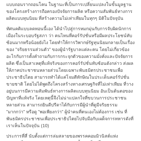
แบบถอนรากถอนโคน ในฐานะที่เป็นการเปลี่ยนแปลงในขั้นมูลฐาน
ของโครงสร้างการถือครองปัจจัยการผลิต หรือความสัมพันธ์ทางการ
ผลิตแบบทุนนิยม ที่สร้างความไม่เท่าเทียมในทุกๆ มิติในปัจจุบัน
ทัศนคติแบบลดทอนนี้เอง ได้นำไปสู่การหมกมุ่นกับการจับผิดนักการ
เมืองในระบอบรัฐสภา ว่า คนไหนที่คอร์รัปชั่นหรือมีผลประโยชน์ทับ
ซ้อนมากหรือน้อยยังไง โดยทำให้การวิพากษ์รัฐทุนนิยมกลายเป็นเรื่อง
ของ "จริยธรรมส่วนตัว" ของผู้นำรัฐบาลแต่ละคน โดยไม่เกี่ยวข้อง
อะไรกับการตั้งคำถามกับการกระจุกตัวของความมั่งคั่งและปัจจัยการ
ผลิต ซึ่งเป็นสาเหตุที่แท้จริงของการคอร์รัปชั่นทับซ้อนดังกล่าว ส่งผล
ให้ภาคประชาชนหลายส่วนโดยเฉพาะพันธมิตรประชาชนเพื่อ
ประชาธิปไตย สามารถทำได้แค่โจมตีทักษิณในประเด็นคอร์รัปชั่น
ขายชาติ โดยไม่ได้พูดถึงโครงสร้างทางเศรษฐกิจที่ไม่เท่าเทียม ที่วาง
อยู่บนการมีความสัมพันธ์ทางการผลิตแบบทุนนิยม อันเป็นต้นตอของ
ปัญหาที่แท้จริง โดยเหตุนี้จึงไม่น่าแปลกใจที่ขบวนการประชาชน
หลายส่วน สามารถยินดีปรีดาได้กับการมีผู้นำที่ดูมีจริยธรรม
"มากกว่า" หรือดู "พอเพียงกว่า" ผู้นำคนที่ตนเองไม่ต้องการ เช่น ที่
พันธมิตรประชาชนเพื่อประชาธิปไตยไปจับมือกับเผด็จการทหารดังที่
เราเห็นในปัจจุบัน (10)
ประการที่สี่ นับตั้งแต่การล่มสลายของพรรคคอมมิวนิสต์แห่ง