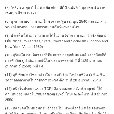
(7) "หลัง ๑๔ ตุลา" ใน ฟ้าเดียวกัน , ปีที่ 3 ฉบับที่ 4 ตุลาคม-ธันวาคม
2548, หน้า 168-171.
(8) ดู จดหมายข่าว ครป. ในช่วงร่างรัฐธรรมนูญ 2540 และเอกสาร
รณรงค์ของคณะกรรมการสมานฉันท์แรงงานไทย
(9) ประเด็นนี้สามารถหาอ่านได้ในงานวิชาการสายมาร์กซิสต์อย่าง
เช่น Nicos Poulantzas, State, Power and Socialism (London and
New York: Verso, 1980)
(10) สุริยะใส กตะศิลา เองก็ชื่นชมว่า สุรยุทธ์เป็นคนดี อย่างน้อยก็ดี
กว่าทักษิณ ดูคำสัมภาษณ์นี้ใน ประชาทรรศน์, ปีที่ 1(29 มกราคม - 4
กุมภาพันธ์ 2550), หน้า 4.
(11) ดูที่ พิภพ ธงไชย กล่าวในสารคดีเรื่อง "เหลี่ยมชีวิต ทักษิณ ชิน
วัตร" ออกอากาศในรายการ คม-ชัด-ลึก วันที่ 28 ธันวาคม 2549
(12) หนึ่งในประธานของ TDRI คือ ฉลองภพ สุสังกร์กาญจน์ ก็ได้
ตำแหน่งรัฐมนตรีในรัฐบาลของสุรยุทธ์ โดยแต่งตั้งในวันที่ 8 มีนาคม
2550
(13) หลายคนในพันธมิตรฯ อ้างว่า ไม่มีทางเลือกอื่น หรือเจอทางตัน
ทำให้ต้องเสนอมาตรา 7 เช่น สุริยะใส กตะศิลา เป็นต้น หรือ เอ็นจีโอ