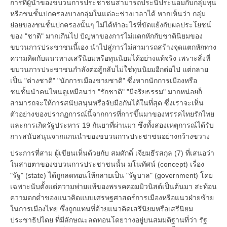
การที่ผู้นำของขบวนการประชาชนสามารถประนีประนอมกับกลุ่มทุน
หรือชนชั้นปกครองบางกลุ่มในแต่ละช่วงเวลาได้ หากเห็นว่า กลุ่ม
ย่อยของชนชั้นปกครองนั้นๆ ไม่ได้ทำอะไรที่ขัดแย้งกับผลประโยชน์
ของ "ชาติ" มากเกินไป ปัญหาของการไม่แตกหักกับชาตินิยมของ
ขบวนการประชาชนนี้เอง นำไปสู่การไม่สามารถสร้างจุดแตกหักทาง
ความคิดกับแนวทางเสรีนิยมหรือทุนนิยมได้อย่างแท้จริง เพราะสิ่งที่
ขบวนการประชาชนกำลังต่อสู้กลับไม่ใช่ทุนนิยมอีกต่อไป แต่กลาย
เป็น "ต่างชาติ" "นักการเมืองขายชาติ" ซึ่งหากนักการเมืองหรือ
ชนชั้นนำคนไหนดูเหมือนว่า "รักชาติ" "มีจริยธรรม" มากหน่อยก็
สามารถจะให้การสนับสนุนหรือจับมือกันได้ในที่สุด ซึ่งเราจะเห็น
ตัวอย่างของปรากฏการณ์นี้จากการที่การขึ้นมาของพรรคไทยรักไทย
และการเกิดรัฐประหาร 19 กันยาที่ผ่านมา ซึ่งทั้งสองเหตุการณ์ได้รับ
การสนับสนุนจากแกนนำของขบวนการประชาชนอย่างกว้างขวาง
ประการที่สาม ผู้เขียนเห็นด้วยกับ สมศักดิ์ เจียมธีรสกุล (7) ที่เสนอว่า
ในสายตาของขบวนการประชาชนนั้น มโนทัศน์ (concept) เรื่อง
"รัฐ" (state) ได้ถูกลดทอนให้กลายเป็น "รัฐบาล" (government) โดย
เฉพาะนับตั้งแต่ความพ่ายแพ้ของพรรคคอมมิวนิสต์เป็นต้นมา สะท้อน
ความตกต่ำของแนวคิดแบบเศรษฐศาสตร์การเมืองหรือแนวฝ่ายซ้าย
ในการเมืองไทย ซึ่งถูกแทนที่ด้วยแนวคิดเสรีนิยมหรือเสรีนิยม
ประชาธิปไตย ที่มีลักษณะลดทอนโดยวางอยู่บนสมมติฐานที่ว่า รัฐ