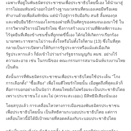
เฉพาะที่อยู่ในพันธมิตรประชาชนเพื่อประชาธิปไตยนี้เอง ได้นำมาสู่
การไม่ยอมหันหน้าออกไปสร้างฐานมวลชนที่ตนเองเคยมีหรือเคย
ทำงานด้วยเพื่อล้มทักษิณ แต่นำไปสู่การจับมือกับ สนธิ ลิ้มทองกุล
และหยิบยืมวิธีการมองโลกของฝ่ายที่เป็นศัตรูของคนจนเองมาใช้ ใน
การวิพากษ์วิจารณ์ไทยรักไทย ซึ่งการสร้างแนวร่วมที่พิกลพิการและ
ไร้จุดยืนที่เคียงข้างชนชั้นที่ถูกกดขี่นี้เอง ได้ก่อให้เกิดการเรียกร้อง
นายกพระราชทานไม่ว่าจะตั้งใจหรือไม่ตั้งใจก็ตาม (13) ซึ่งในที่สุด
กลายเป็นการเปิดทางให้กับการรัฐประหารหรือแม้แต่เมื่อเกิด
รัฐประหารแล้ว ก็ยังเข้าไปร่วมร่างรัฐธรรมนูญกับ คมช. อย่างไร้
ความละอาย เช่น ในกรณีของ คณะกรรมการสมานฉันท์แรงงานไทย
เป็นต้น
ดังนั้นการที่พันธมิตรประชาชนเพื่อประชาธิปไตยใช้ประเด็น "โกง
การเลือกตั้ง" "ซื้อเสียง" เพื่อโจมตีไทยรักไทยนั้น เมื่อพูดถึงที่สุดแล้วก็
คือการบอกอย่างเป็นนัยว่า สังคมไทยยังไม่พร้อมจะเป็นประชาธิปไตย
เพราะประชาชนโง่ และไม่ (ควรจะสะเออะ) มีสิทธิมีเสียงนั่นเอง
โดยสรุปแล้ว การเคลื่อนไหวทางการเมืองของพันธมิตรประชาชน
เพื่อประชาธิปไตยนั้น เป็นสิทธิตามระบอบประชาธิปไตย แต่การ
เคลื่อนไหวนี้มิได้มีเป้าหมายที่สอดคล้องกับระบอบประชาธิปไตย