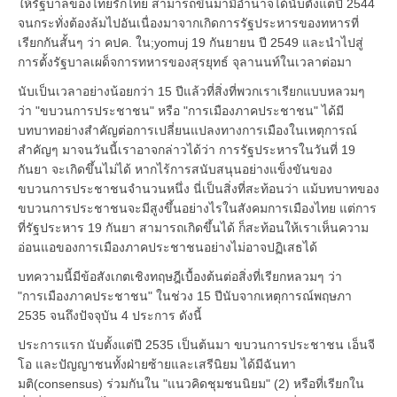
ให้รัฐบาลของไทยรักไทย สามารถขึ้นมามีอำนาจได้นับตั้งแต่ปี 2544
จนกระทั่งต้องล้มไปอันเนื่องมาจากเกิดการรัฐประหารของทหารที่
เรียกกันสั้นๆ ว่า คปค. ใน;yomuj 19 กันยายน ปี 2549 และนำไปสู่
การตั้งรัฐบาลเผด็จการทหารของสุรยุทธ์ จุลานนท์ในเวลาต่อมา
นับเป็นเวลาอย่างน้อยกว่า 15 ปีแล้วที่สิ่งที่พวกเราเรียกแบบหลวมๆ
ว่า "ขบวนการประชาชน" หรือ "การเมืองภาคประชาชน" ได้มี
บทบาทอย่างสำคัญต่อการเปลี่ยนแปลงทางการเมืองในเหตุการณ์
สำคัญๆ มาจนวันนี้เราอาจกล่าวได้ว่า การรัฐประหารในวันที่ 19
กันยา จะเกิดขึ้นไม่ได้ หากไร้การสนับสนุนอย่างแข็งขันของ
ขบวนการประชาชนจำนวนหนึ่ง นี่เป็นสิ่งที่สะท้อนว่า แม้บทบาทของ
ขบวนการประชาชนจะมีสูงขึ้นอย่างไรในสังคมการเมืองไทย แต่การ
ที่รัฐประหาร 19 กันยา สามารถเกิดขึ้นได้ ก็สะท้อนให้เราเห็นความ
อ่อนแอของการเมืองภาคประชาชนอย่างไม่อาจปฏิเสธได้
บทความนี้มีข้อสังเกตเชิงทฤษฎีเบื้องต้นต่อสิ่งที่เรียกหลวมๆ ว่า
"การเมืองภาคประชาชน" ในช่วง 15 ปีนับจากเหตุการณ์พฤษภา
2535 จนถึงปัจจุบัน 4 ประการ ดังนี้
ประการแรก นับตั้งแต่ปี 2535 เป็นต้นมา ขบวนการประชาชน เอ็นจี
โอ และปัญญาชนทั้งฝ่ายซ้ายและเสรีนิยม ได้มีฉันทา
มติ(consensus) ร่วมกันใน "แนวคิดชุมชนนิยม" (2) หรือที่เรียกใน