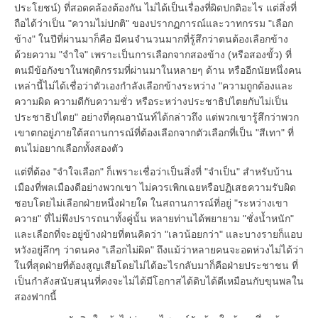
ประโยชน์) ที่สอดคล้องต้องกัน ไม่ได้เป็นเรื่องที่ผิดปกติอะไร แต่สิ่งที่
ถือได้ว่าเป็น "ความไม่ปกติ" ของปรากฏการณ์และวาทกรรม "เลือก
ข้าง" ในปีที่ผ่านมาก็คือ มีคนจำนวนมากที่รู้สึกว่าตนต้องเลือกข้าง
ด้วยความ "จำใจ" เพราะเป็นการเลือกจากสองข้าง (หรือสองขั้ว) ที่
ตนมีข้อกังขาในพฤติกรรมที่ผ่านมาในหลายๆ ด้าน หรืออีกนัยหนึ่งคน
เหล่านี้ไม่ได้เชื่อว่าตัวเองกำลังเลือกข้างระหว่าง "ความถูกต้องและ
ความผิด ความดีกับความชั่ว หรือระหว่างประชาธิปไตยกับไม่เป็น
ประชาธิปไตย" อย่างที่คุณอานันท์ได้กล่าวถึง แต่พวกเขารู้สึกว่าพวก
เขาตกอยู่ภายใต้สถานการณ์ที่ต้องเลือกจากตัวเลือกที่เป็น "สีเทา" ที่
ตนไม่อยากเลือกทั้งสองตัว
แต่ที่ต้อง "จำใจเลือก" ก็เพราะเชื่อว่าเป็นสิ่งที่ "จำเป็น" สำหรับบ้าน
เมืองที่พลเมืองดีอย่างพวกเขา ไม่ควรเพิกเฉยหรือปฏิเสธความรับผิด
ชอบโดยไม่เลือกฝ่ายหนึ่งฝ่ายใด ในสถานการณ์ที่อยู่ "ระหว่างเขา
ควาย" ที่ไม่พึงปรารถนาทั้งคู่นั้น หลายท่านได้พยายาม "ชั่งน้ำหนัก"
และเลือกที่จะอยู่ข้างฝ่ายที่ตนคิดว่า "เลวน้อยกว่า" และบางรายก็แอบ
หวังอยู่ลึกๆ ว่าตนคง "เลือกไม่ผิด" ถึงแม้ว่าหลายคนจะอดห่วงไม่ได้ว่า
ในที่สุดฝ่ายที่ต้องสูญเสียโดยไม่ได้อะไรกลับมาก็คือฝ่ายประชาชน ที่
เป็นกำลังสนับสนุนที่คงจะไม่ได้มีโอกาสได้ดิบได้ดีเหมือนกับขุนพลใน
สองฟากนี้