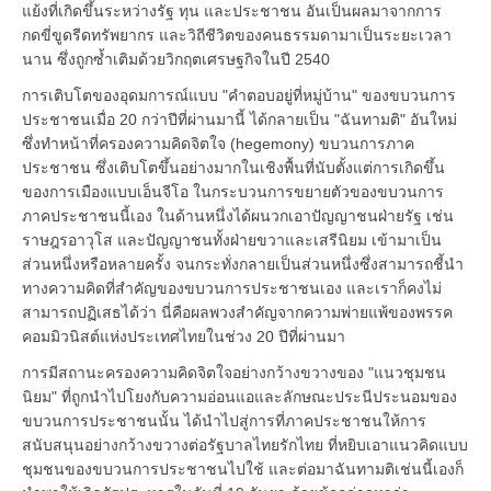
แย้งที่เกิดขึ้นระหว่างรัฐ ทุน และประชาชน อันเป็นผลมาจากการ
กดขี่ขูดรีดทรัพยากร และวิถีชีวิตของคนธรรมดามาเป็นระยะเวลา
นาน ซึ่งถูกซ้ำเติมด้วยวิกฤตเศรษฐกิจในปี 2540
การเติบโตของอุดมการณ์แบบ "คำตอบอยู่ที่หมู่บ้าน" ของขบวนการ
ประชาชนเมื่อ 20 กว่าปีที่ผ่านมานี้ ได้กลายเป็น "ฉันทามติ" อันใหม่
ซึ่งทำหน้าที่ครองความคิดจิตใจ (hegemony) ขบวนการภาค
ประชาชน ซึ่งเติบโตขึ้นอย่างมากในเชิงพื้นที่นับตั้งแต่การเกิดขึ้น
ของการเมืองแบบเอ็นจีโอ ในกระบวนการขยายตัวของขบวนการ
ภาคประชาชนนี้เอง ในด้านหนึ่งได้ผนวกเอาปัญญาชนฝ่ายรัฐ เช่น
ราษฎรอาวุโส และปัญญาชนทั้งฝ่ายขวาและเสรีนิยม เข้ามาเป็น
ส่วนหนึ่งหรือหลายครั้ง จนกระทั่งกลายเป็นส่วนหนึ่งซึ่งสามารถชี้นำ
ทางความคิดที่สำคัญของขบวนการประชาชนเอง และเราก็คงไม่
สามารถปฏิเสธได้ว่า นี่คือผลพวงสำคัญจากความพ่ายแพ้ของพรรค
คอมมิวนิสต์แห่งประเทศไทยในช่วง 20 ปีที่ผ่านมา
การมีสถานะครองความคิดจิตใจอย่างกว้างขวางของ "แนวชุมชน
นิยม" ที่ถูกนำไปโยงกับความอ่อนแอและลักษณะประนีประนอมของ
ขบวนการประชาชนนั้น ได้นำไปสู่การที่ภาคประชาชนให้การ
สนับสนุนอย่างกว้างขวางต่อรัฐบาลไทยรักไทย ที่หยิบเอาแนวคิดแบบ
ชุมชนของขบวนการประชาชนไปใช้ และต่อมาฉันทามติเช่นนี้เองก็