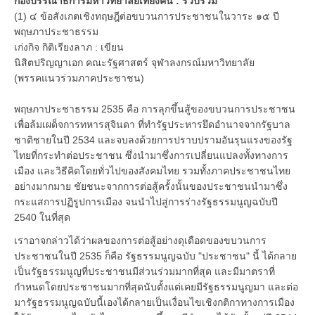
กองบรรณาธิการมหาวิทยาลัยเที่ยงคืน : รวบรวม
(1) ๔ ข้อสังเกตเชิงทฤษฎีต่อขบวนการประชาชนในวาระ ๑๕ ปี
พฤษภาประชาธรรม
เก่งกิจ กิติเรียงลาภ : เขียน
นิสิตปริญญาเอก คณะรัฐศาสตร์ จุฬาลงกรณ์มหาวิทยาลัย
(พรรคแนวร่วมภาคประชาชน)
พฤษภาประชาธรรม 2535 คือ การลุกขึ้นสู้ของขบวนการประชาชน
เพื่อล้มเผด็จการทหารสุจินดา ที่ทำรัฐประหารยึดอำนาจจากรัฐบาล
ชาติชายในปี 2534 และจบลงด้วยการปราบปรามอันรุนแรงของรัฐ
ไทยที่กระทำต่อประชาชน ซึ่งนำมาซึ่งการเปลี่ยนแปลงทั้งทางการ
เมือง และวิธีคิดโดยทั่วไปของสังคมไทย รวมทั้งภาคประชาชนไทย
อย่างมากมาย ชัยชนะจากการต่อสู้ครั้งนั้นของประชาชนนำมาซึ่ง
กระแสการปฏิรูปการเมือง จนนำไปสู่การร่างรัฐธรรมนูญฉบับปี
2540 ในที่สุด
เราอาจกล่าวได้ว่าผลของการต่อสู้อย่างดุเดือดของขบวนการ
ประชาชนในปี 2535 ก็คือ รัฐธรรมนูญฉบับ "ประชาชน" นี้ ได้กลาย
เป็นรัฐธรรมนูญที่ประชาชนมีส่วนร่วมมากที่สุด และมีมาตราที่
กำหนดโดยประชาชนมากที่สุดนับตั้งแต่เคยมีรัฐธรรมนูญมา และต่อ
มารัฐธรรมนูญฉบับนี้เองได้กลายเป็นเงื่อนไขเชิงกติกาทางการเมือง