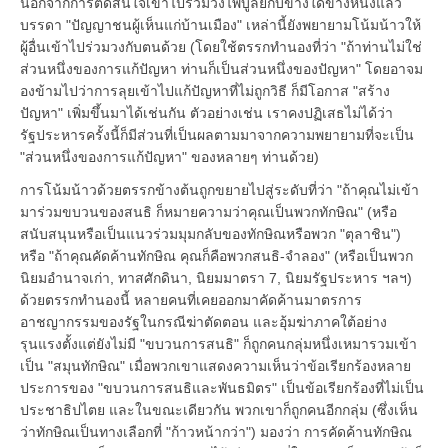
นอกจากการตัดสินใจเข้าไปร่วมวงไพบูลย์กับข้างใดข้างหนึ่งแล้ว
บรรดา "ปัญญาชนผู้เห็นแก่บ้านเมือง" เหล่านี้ยังพยายามโน้มน้าวให้
ผู้อื่นเข้าไปร่วมวงกับตนด้วย (โดยใช้ตรรกทำนองที่ว่า "ถ้าท่านไม่ใช่
ส่วนหนึ่งของการแก้ปัญหา ท่านก็เป็นส่วนหนึ่งของปัญหา" โดยอาจม
องข้ามไปว่าการลุยเข้าไปแก้ปัญหาที่ไม่ถูกวิธี ก็มีโอกาส "สร้าง
ปัญหา" เพิ่มขึ้นมาได้เช่นกัน ตัวอย่างเช่น เราคงปฏิเสธไม่ได้ว่า
รัฐประหารครั้งนี้ก็มีส่วนที่เป็นผลตามมาจากความพยายามที่จะเป็น
"ส่วนหนึ่งของการแก้ปัญหา" ของหลายๆ ท่านด้วย)
การโน้มน้าวด้วยตรรกข้างต้นถูกขยายไปสู่ระดับที่ว่า "ถ้าคุณไม่เข้า
มาร่วมขบวนของสนธิ ก็หมายความว่าคุณเป็นพวกทักษิณ" (หรือ
สนับสนุนหรือเป็นแนวร่วมมุมกลับของทักษิณหรือพวก "ตุลาชิน")
หรือ "ถ้าคุณคัดค้านทักษิณ คุณก็คือพวกสนธิ-จำลอง" (หรือเป็นพวก
นิยมอำนาจเก่า, ทาสศักดินา, นิยมมาตรา 7, นิยมรัฐประหาร ฯลฯ)
ด้วยตรรกทำนองนี้ หลายคนที่เคยออกมาคัดค้านมาตรการ
อาชญากรรมของรัฐในกรณีฆ่าตัดตอน และอุ้มฆ่าภาคใต้อย่าง
รุนแรงตั้งแต่ยังไม่มี "ขบวนการสนธิ" ก็ถูกคนกลุ่มหนึ่งเหมารวมเข้า
เป็น "สมุนทักษิณ" เมื่อพวกเขาแสดงความเห็นว่าข้อเรียกร้องหลาย
ประการของ "ขบวนการสนธิและพันธมิตร" เป็นข้อเรียกร้องที่ไม่เป็น
ประชาธิปไตย และในขณะเดียวกัน พวกเขาก็ถูกคนอีกกลุ่ม (ซึ่งเห็น
ว่าทักษิณเป็นทางเลือกที่ "ก้าวหน้ากว่า") มองว่า การคัดค้านทักษิณ