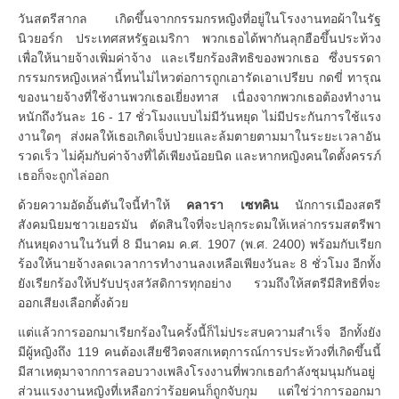
วันสตรีสากล เกิดขึ้นจากกรรมกรหญิงที่อยู่ในโรงงานทอผ้าในรัฐ
นิวยอร์ก ประเทศสหรัฐอเมริกา พวกเธอได้พากันลุกฮือขึ้นประท้วง
เพื่อให้นายจ้างเพิ่มค่าจ้าง และเรียกร้องสิทธิของพวกเธอ ซึ่งบรรดา
กรรมกรหญิงเหล่านี้ทนไม่ไหวต่อการถูกเอารัดเอาเปรียบ กดขี่ ทารุณ
ของนายจ้างที่ใช้งานพวกเธอเยี่ยงทาส เนื่องจากพวกเธอต้องทำงาน
หนักถึงวันละ 16 - 17 ชั่วโมงแบบไม่มีวันหยุด ไม่มีประกันการใช้แรง
งานใดๆ ส่งผลให้เธอเกิดเจ็บป่วยและล้มตายตามมาในระยะเวลาอัน
รวดเร็ว ไม่คุ้มกับค่าจ้างที่ได้เพียงน้อยนิด และหากหญิงคนใดตั้งครรภ์
เธอก็จะถูกไล่ออก
ด้วยความอัดอั้นตันใจนี้ทำให้
คลารา เซทคิน
นักการเมืองสตรี
สังคมนิยมชาวเยอรมัน ตัดสินใจที่จะปลุกระดมให้เหล่ากรรมสตรีพา
กันหยุดงานในวันที่ 8 มีนาคม ค.ศ. 1907 (พ.ศ. 2400) พร้อมกับเรียก
ร้องให้นายจ้างลดเวลาการทำงานลงเหลือเพียงวันละ 8 ชั่วโมง อีกทั้ง
ยังเรียกร้องให้ปรับปรุงสวัสดิการทุกอย่าง รวมถึงให้สตรีมีสิทธิที่จะ
ออกเสียงเลือกตั้งด้วย
แต่แล้วการออกมาเรียกร้องในครั้งนี้ก็ไม่ประสบความสำเร็จ อีกทั้งยัง
มีผู้หญิงถึง 119 คนต้องเสียชีวิตจสกเหตุการณ์การประท้วงที่เกิดขึ้นนี้
มีสาเหตุมาจากการลอบวางเพลิงโรงงานที่พวกเธอกำลังชุมนุมกันอยู่
ส่วนแรงงานหญิงที่เหลือกว่าร้อยคนก็ถูกจับกุม แต่ใช่ว่าการออกมา