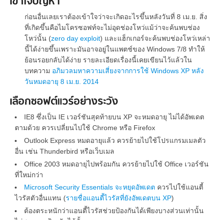
เข้าใจปัญหา
ก่อนอื่นเลยเราต้องเข้าใจว่าจะเกิดอะไรขึ้นหลังวันที่ 8 เม.ย. สิ่ง
ที่เกิดขึ้นคือไมโครซอฟท์จะไม่อุดช่องโหว่แม้ว่าจะค้นพบช่อง
โหว่นั้น (
zero day exploit
) และแฮ็กเกอร์จะค้นพบช่องโหว่เหล่า
นี้ได้ง่ายขึ้นเพราะมันอาจอยู่ในแพตช์ของ Windows 7/8 ทำให้
ย้อนรอยกลับได้ง่าย รายละเอียดเรื่องนี้เคยเขียนไว้แล้วใน
บทความ
อภิมวลมหาความเสี่ยงจากการใช้ Windows XP หลัง
วันหมดอายุ 8 เม.ย. 2014
เลือกซอฟต์แวร์อย่างระวัง
IE8 ซึ่งเป็น IE เวอร์ชันสุดท้ายบน XP จะหมดอายุ ไม่ได้อัพเดต
ตามด้วย ควรเปลี่ยนไปใช้ Chrome หรือ Firefox
Outlook Express หมดอายุแล้ว ควรย้ายไปใช้โปรแกรมเมลตัว
อื่น เช่น Thunderbird หรือเว็บเมล
Office 2003 หมดอายุไปพร้อมกัน ควรย้ายไปใช้ Office เวอร์ชัน
ที่ใหม่กว่า
Microsoft Security Essentials จะหยุดอัพเดต
ควรไปใช้แอนตี้
ไวรัสตัวอื่นแทน (
รายชื่อแอนตี้ไวรัสที่ยังอัพเดตบน XP
)
ต้องตระหนักว่าแอนตี้ไวรัสช่วยป้องกันได้เพียงบางส่วนเท่านั้น